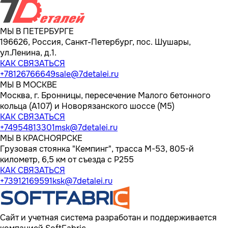
МЫ В ПЕТЕРБУРГЕ
196626, Россия, Санкт-Петербург, пос. Шушары,
ул.Ленина, д.1.
КАК СВЯЗАТЬСЯ
+78126766649
sale@7detalei.ru
МЫ В МОСКВЕ
Москва, г. Бронницы, пересечение Малого бетонного
кольца (А107) и Новорязанского шоссе (М5)
КАК СВЯЗАТЬСЯ
+74954813301
msk@7detalei.ru
МЫ В КРАСНОЯРСКЕ
Грузовая стоянка "Кемпинг", трасса M-53, 805-й
километр, 6,5 км от съезда с Р255
КАК СВЯЗАТЬСЯ
+73912169591
ksk@7detalei.ru
Сайт и учетная система разработан и поддерживается