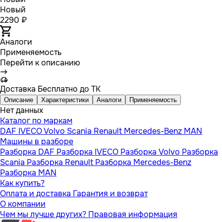
Новый
2290 ₽
Аналоги
Применяемость
Перейти к описанию
Доставка
Бесплатно до ТК
Описание
Характеристики
Аналоги
Применяемость
Нет данных
Каталог по маркам
DAF
IVECO
Volvo
Scania
Renault
Mercedes-Benz
MAN
Машины в разборе
Разборка DAF
Разборка IVECO
Разборка Volvo
Разборка
Scania
Разборка Renault
Разборка Mercedes-Benz
Разборка MAN
Как купить?
Оплата и доставка
Гарантия и возврат
О компании
Чем мы лучше других?
Правовая информация