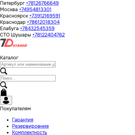
Петербург
+78126766649
Москва
+74954813301
Красноярск
+73912169591
Краснодар
+78612018304
Елабуга
+78432545359
СТО Шушары
+78122404762
Каталог
Покупателям
Гарантия
Резервировние
Комплектность