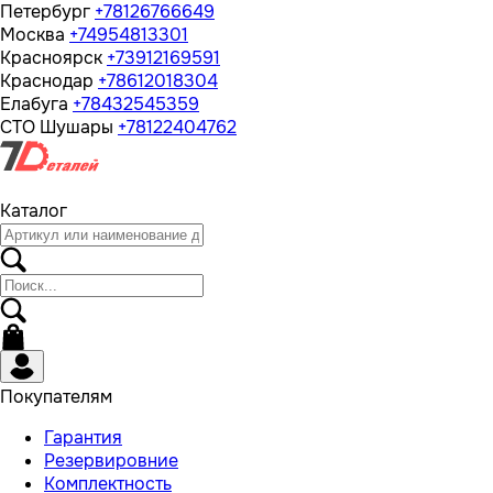
Петербург
+78126766649
Москва
+74954813301
Красноярск
+73912169591
Краснодар
+78612018304
Елабуга
+78432545359
СТО Шушары
+78122404762
Каталог
Покупателям
Гарантия
Резервировние
Комплектность