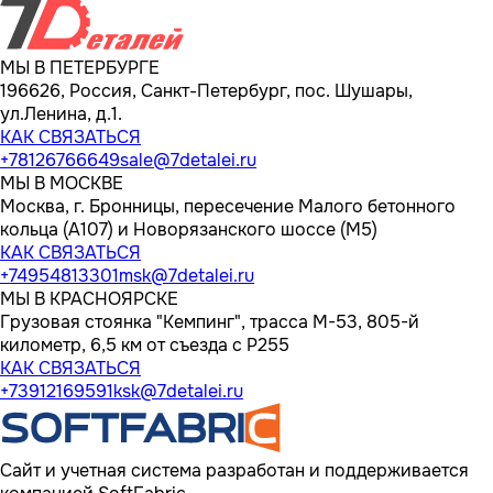
МЫ В ПЕТЕРБУРГЕ
196626, Россия, Санкт-Петербург, пос. Шушары,
ул.Ленина, д.1.
КАК СВЯЗАТЬСЯ
+78126766649
sale@7detalei.ru
МЫ В МОСКВЕ
Москва, г. Бронницы, пересечение Малого бетонного
кольца (А107) и Новорязанского шоссе (М5)
КАК СВЯЗАТЬСЯ
+74954813301
msk@7detalei.ru
МЫ В КРАСНОЯРСКЕ
Грузовая стоянка "Кемпинг", трасса M-53, 805-й
километр, 6,5 км от съезда с Р255
КАК СВЯЗАТЬСЯ
+73912169591
ksk@7detalei.ru
Сайт и учетная система разработан и поддерживается