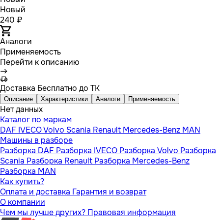
Новый
240 ₽
Аналоги
Применяемость
Перейти к описанию
Доставка
Бесплатно до ТК
Описание
Характеристики
Аналоги
Применяемость
Нет данных
Каталог по маркам
DAF
IVECO
Volvo
Scania
Renault
Mercedes-Benz
MAN
Машины в разборе
Разборка DAF
Разборка IVECO
Разборка Volvo
Разборка
Scania
Разборка Renault
Разборка Mercedes-Benz
Разборка MAN
Как купить?
Оплата и доставка
Гарантия и возврат
О компании
Чем мы лучше других?
Правовая информация