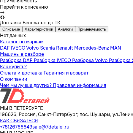
Применяемость
Перейти к описанию
Доставка
Бесплатно до ТК
Описание
Характеристики
Аналоги
Применяемость
Нет данных
Каталог по маркам
DAF
IVECO
Volvo
Scania
Renault
Mercedes-Benz
MAN
Машины в разборе
Разборка DAF
Разборка IVECO
Разборка Volvo
Разборка 
Как купить?
Оплата и доставка
Гарантия и возврат
О компании
Чем мы лучше других?
Правовая информация
МЫ В ПЕТЕРБУРГЕ
196626, Россия, Санкт-Петербург, пос. Шушары, ул.Ленина
КАК СВЯЗАТЬСЯ
+78126766649
sale@7detalei.ru