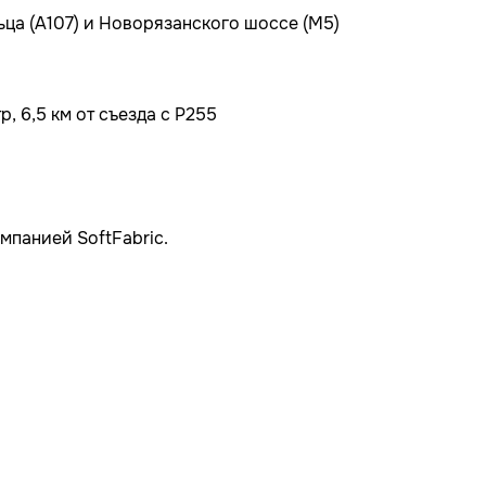
ьца (А107) и Новорязанского шоссе (М5)
, 6,5 км от съезда с Р255
мпанией SoftFabric.