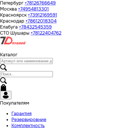
Петербург
+78126766649
Москва
+74954813301
Красноярск
+73912169591
Краснодар
+78612018304
Елабуга
+78432545359
СТО Шушары
+78122404762
Каталог
Покупателям
Гарантия
Резервировние
Комплектность