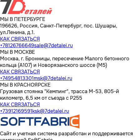
МЫ В ПЕТЕРБУРГЕ
196626, Россия, Санкт-Петербург, пос. Шушары,
ул.Ленина, д.1.
КАК СВЯЗАТЬСЯ
+78126766649
sale@7detalei.ru
МЫ В МОСКВЕ
Москва, г. Бронницы, пересечение Малого бетонного
кольца (А107) и Новорязанского шоссе (М5)
КАК СВЯЗАТЬСЯ
+74954813301
msk@7detalei.ru
МЫ В КРАСНОЯРСКЕ
Грузовая стоянка "Кемпинг", трасса M-53, 805-й
километр, 6,5 км от съезда с Р255
КАК СВЯЗАТЬСЯ
+73912169591
ksk@7detalei.ru
Сайт и учетная система разработан и поддерживается