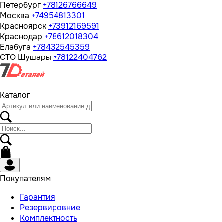
Петербург
+78126766649
Москва
+74954813301
Красноярск
+73912169591
Краснодар
+78612018304
Елабуга
+78432545359
СТО Шушары
+78122404762
Каталог
Покупателям
Гарантия
Резервировние
Комплектность