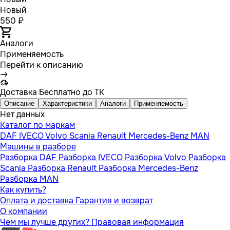
Новый
550 ₽
Аналоги
Применяемость
Перейти к описанию
Доставка
Бесплатно до ТК
Описание
Характеристики
Аналоги
Применяемость
Нет данных
Каталог по маркам
DAF
IVECO
Volvo
Scania
Renault
Mercedes-Benz
MAN
Машины в разборе
Разборка DAF
Разборка IVECO
Разборка Volvo
Разборка
Scania
Разборка Renault
Разборка Mercedes-Benz
Разборка MAN
Как купить?
Оплата и доставка
Гарантия и возврат
О компании
Чем мы лучше других?
Правовая информация