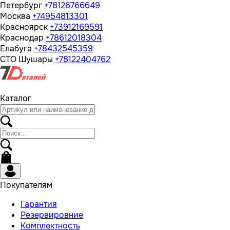
Петербург
+78126766649
Москва
+74954813301
Красноярск
+73912169591
Краснодар
+78612018304
Елабуга
+78432545359
СТО Шушары
+78122404762
Каталог
Покупателям
Гарантия
Резервировние
Комплектность