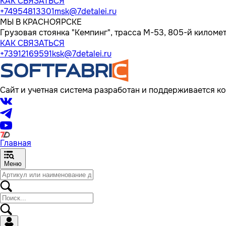
КАК СВЯЗАТЬСЯ
+74954813301
msk@7detalei.ru
МЫ В КРАСНОЯРСКЕ
Грузовая стоянка "Кемпинг", трасса M-53, 805-й километр
КАК СВЯЗАТЬСЯ
+73912169591
ksk@7detalei.ru
Сайт и учетная система разработан и поддерживается ко
Главная
Меню