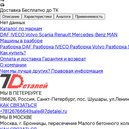
Доставка
Бесплатно до ТК
Описание
Характеристики
Аналоги
Применяемость
Нет данных
Каталог по маркам
DAF
IVECO
Volvo
Scania
Renault
Mercedes-Benz
MAN
Машины в разборе
Разборка DAF
Разборка IVECO
Разборка Volvo
Разборка 
Как купить?
Оплата и доставка
Гарантия и возврат
О компании
Чем мы лучше других?
Правовая информация
МЫ В ПЕТЕРБУРГЕ
196626, Россия, Санкт-Петербург, пос. Шушары, ул.Ленина
КАК СВЯЗАТЬСЯ
+78126766649
sale@7detalei.ru
МЫ В МОСКВЕ
Москва, г. Бронницы, пересечение Малого бетонного кол