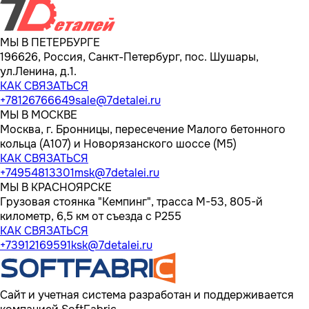
МЫ В ПЕТЕРБУРГЕ
196626, Россия, Санкт-Петербург, пос. Шушары,
ул.Ленина, д.1.
КАК СВЯЗАТЬСЯ
+78126766649
sale@7detalei.ru
МЫ В МОСКВЕ
Москва, г. Бронницы, пересечение Малого бетонного
кольца (А107) и Новорязанского шоссе (М5)
КАК СВЯЗАТЬСЯ
+74954813301
msk@7detalei.ru
МЫ В КРАСНОЯРСКЕ
Грузовая стоянка "Кемпинг", трасса M-53, 805-й
километр, 6,5 км от съезда с Р255
КАК СВЯЗАТЬСЯ
+73912169591
ksk@7detalei.ru
Сайт и учетная система разработан и поддерживается