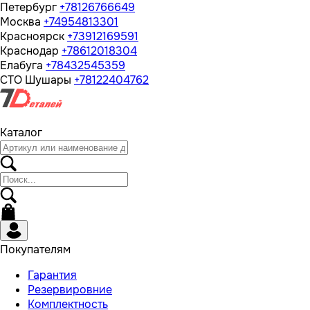
Петербург
+78126766649
Москва
+74954813301
Красноярск
+73912169591
Краснодар
+78612018304
Елабуга
+78432545359
СТО Шушары
+78122404762
Каталог
Покупателям
Гарантия
Резервировние
Комплектность