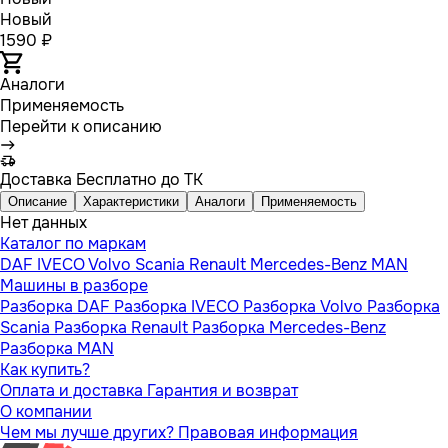
Новый
1590 ₽
Аналоги
Применяемость
Перейти к описанию
Доставка
Бесплатно до ТК
Описание
Характеристики
Аналоги
Применяемость
Нет данных
Каталог по маркам
DAF
IVECO
Volvo
Scania
Renault
Mercedes-Benz
MAN
Машины в разборе
Разборка DAF
Разборка IVECO
Разборка Volvo
Разборка
Scania
Разборка Renault
Разборка Mercedes-Benz
Разборка MAN
Как купить?
Оплата и доставка
Гарантия и возврат
О компании
Чем мы лучше других?
Правовая информация