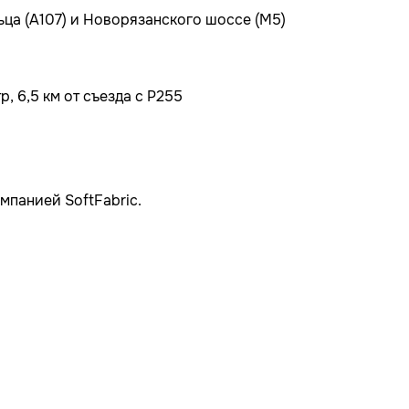
ьца (А107) и Новорязанского шоссе (М5)
, 6,5 км от съезда с Р255
мпанией SoftFabric.