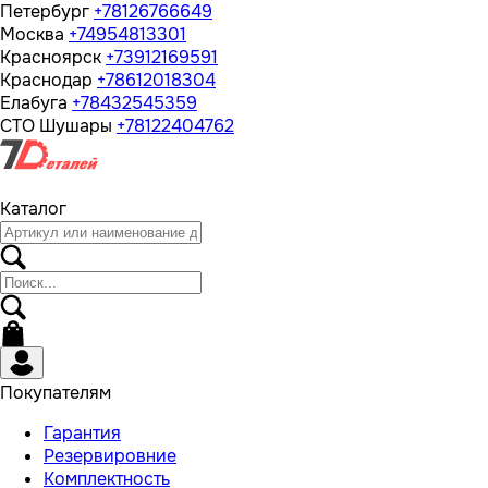
Петербург
+78126766649
Москва
+74954813301
Красноярск
+73912169591
Краснодар
+78612018304
Елабуга
+78432545359
СТО Шушары
+78122404762
Каталог
Покупателям
Гарантия
Резервировние
Комплектность