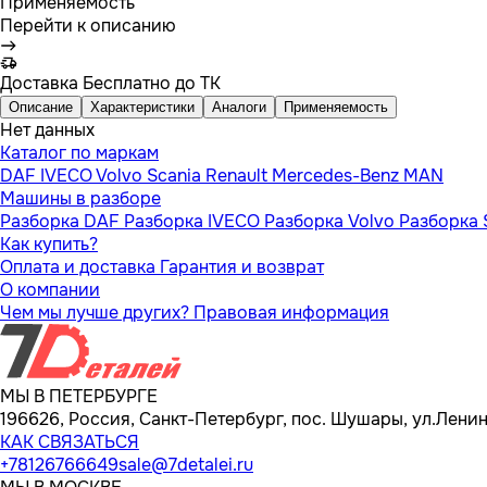
Применяемость
Перейти к описанию
Доставка
Бесплатно до ТК
Описание
Характеристики
Аналоги
Применяемость
Нет данных
Каталог по маркам
DAF
IVECO
Volvo
Scania
Renault
Mercedes-Benz
MAN
Машины в разборе
Разборка DAF
Разборка IVECO
Разборка Volvo
Разборка 
Как купить?
Оплата и доставка
Гарантия и возврат
О компании
Чем мы лучше других?
Правовая информация
МЫ В ПЕТЕРБУРГЕ
196626, Россия, Санкт-Петербург, пос. Шушары, ул.Ленина
КАК СВЯЗАТЬСЯ
+78126766649
sale@7detalei.ru