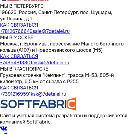
МЫ В ПЕТЕРБУРГЕ
196626, Россия, Санкт-Петербург, пос. Шушары,
ул.Ленина, д.1.
КАК СВЯЗАТЬСЯ
+78126766649
sale@7detalei.ru
МЫ В МОСКВЕ
Москва, г. Бронницы, пересечение Малого бетонного
кольца (А107) и Новорязанского шоссе (М5)
КАК СВЯЗАТЬСЯ
+74954813301
msk@7detalei.ru
МЫ В КРАСНОЯРСКЕ
Грузовая стоянка "Кемпинг", трасса M-53, 805-й
километр, 6,5 км от съезда с Р255
КАК СВЯЗАТЬСЯ
+73912169591
ksk@7detalei.ru
Сайт и учетная система разработан и поддерживается
компанией SoftFabric.