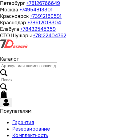
Петербург
+78126766649
Москва
+74954813301
Красноярск
+73912169591
Краснодар
+78612018304
Елабуга
+78432545359
СТО Шушары
+78122404762
Каталог
Покупателям
Гарантия
Резервировние
Комплектность