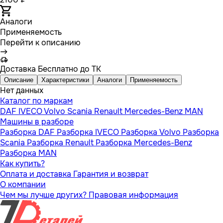
Аналоги
Применяемость
Перейти к описанию
Доставка
Бесплатно до ТК
Описание
Характеристики
Аналоги
Применяемость
Нет данных
Каталог по маркам
DAF
IVECO
Volvo
Scania
Renault
Mercedes-Benz
MAN
Машины в разборе
Разборка DAF
Разборка IVECO
Разборка Volvo
Разборка
Scania
Разборка Renault
Разборка Mercedes-Benz
Разборка MAN
Как купить?
Оплата и доставка
Гарантия и возврат
О компании
Чем мы лучше других?
Правовая информация