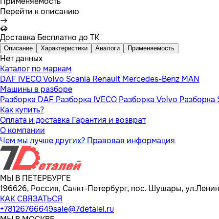
Применяемость
Перейти к описанию
Доставка
Бесплатно до ТК
Описание
Характеристики
Аналоги
Применяемость
Нет данных
Каталог по маркам
DAF
IVECO
Volvo
Scania
Renault
Mercedes-Benz
MAN
Машины в разборе
Разборка DAF
Разборка IVECO
Разборка Volvo
Разборка 
Как купить?
Оплата и доставка
Гарантия и возврат
О компании
Чем мы лучше других?
Правовая информация
МЫ В ПЕТЕРБУРГЕ
196626, Россия, Санкт-Петербург, пос. Шушары, ул.Ленина
КАК СВЯЗАТЬСЯ
+78126766649
sale@7detalei.ru