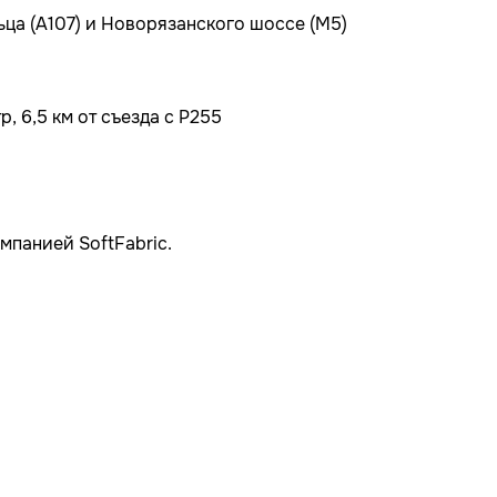
ьца (А107) и Новорязанского шоссе (М5)
, 6,5 км от съезда с Р255
мпанией SoftFabric.