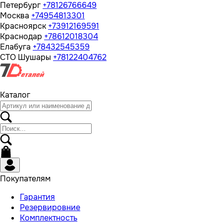
Петербург
+78126766649
Москва
+74954813301
Красноярск
+73912169591
Краснодар
+78612018304
Елабуга
+78432545359
СТО Шушары
+78122404762
Каталог
Покупателям
Гарантия
Резервировние
Комплектность