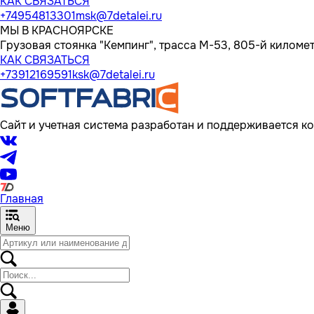
КАК СВЯЗАТЬСЯ
+74954813301
msk@7detalei.ru
МЫ В КРАСНОЯРСКЕ
Грузовая стоянка "Кемпинг", трасса M-53, 805-й километр
КАК СВЯЗАТЬСЯ
+73912169591
ksk@7detalei.ru
Сайт и учетная система разработан и поддерживается ко
Главная
Меню