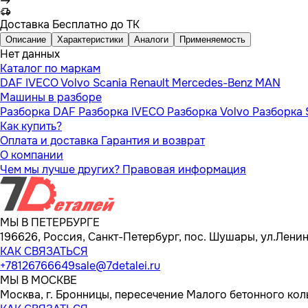
Доставка
Бесплатно до ТК
Описание
Характеристики
Аналоги
Применяемость
Нет данных
Каталог по маркам
DAF
IVECO
Volvo
Scania
Renault
Mercedes-Benz
MAN
Машины в разборе
Разборка DAF
Разборка IVECO
Разборка Volvo
Разборка 
Как купить?
Оплата и доставка
Гарантия и возврат
О компании
Чем мы лучше других?
Правовая информация
МЫ В ПЕТЕРБУРГЕ
196626, Россия, Санкт-Петербург, пос. Шушары, ул.Ленина
КАК СВЯЗАТЬСЯ
+78126766649
sale@7detalei.ru
МЫ В МОСКВЕ
Москва, г. Бронницы, пересечение Малого бетонного кол