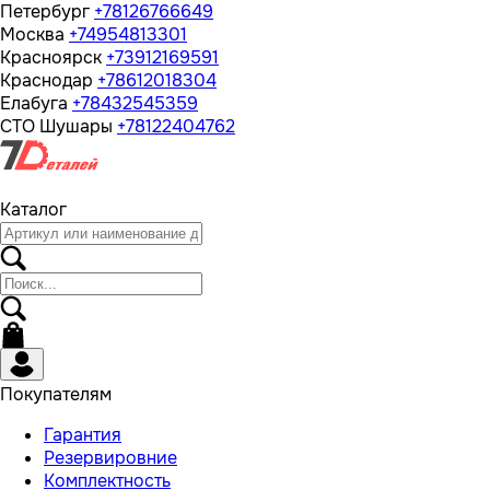
Петербург
+78126766649
Москва
+74954813301
Красноярск
+73912169591
Краснодар
+78612018304
Елабуга
+78432545359
СТО Шушары
+78122404762
Каталог
Покупателям
Гарантия
Резервировние
Комплектность