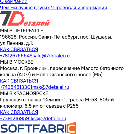
О компании
Чем мы лучше других?
Правовая информация
МЫ В ПЕТЕРБУРГЕ
196626, Россия, Санкт-Петербург, пос. Шушары,
ул.Ленина, д.1.
КАК СВЯЗАТЬСЯ
+78126766649
sale@7detalei.ru
МЫ В МОСКВЕ
Москва, г. Бронницы, пересечение Малого бетонного
кольца (А107) и Новорязанского шоссе (М5)
КАК СВЯЗАТЬСЯ
+74954813301
msk@7detalei.ru
МЫ В КРАСНОЯРСКЕ
Грузовая стоянка "Кемпинг", трасса M-53, 805-й
километр, 6,5 км от съезда с Р255
КАК СВЯЗАТЬСЯ
+73912169591
ksk@7detalei.ru