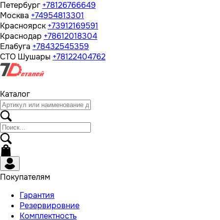
Петербург
+78126766649
Москва
+74954813301
Красноярск
+73912169591
Краснодар
+78612018304
Елабуга
+78432545359
СТО Шушары
+78122404762
Каталог
Покупателям
Гарантия
Резервировние
Комплектность