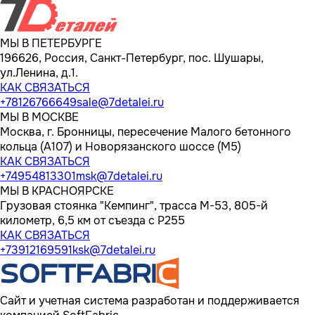
МЫ В ПЕТЕРБУРГЕ
196626, Россия, Санкт-Петербург, пос. Шушары,
ул.Ленина, д.1.
КАК СВЯЗАТЬСЯ
+78126766649
sale@7detalei.ru
МЫ В МОСКВЕ
Москва, г. Бронницы, пересечение Малого бетонного
кольца (А107) и Новорязанского шоссе (М5)
КАК СВЯЗАТЬСЯ
+74954813301
msk@7detalei.ru
МЫ В КРАСНОЯРСКЕ
Грузовая стоянка "Кемпинг", трасса M-53, 805-й
километр, 6,5 км от съезда с Р255
КАК СВЯЗАТЬСЯ
+73912169591
ksk@7detalei.ru
Сайт и учетная система разработан и поддерживается