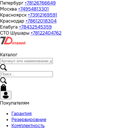
Петербург
+78126766649
Москва
+74954813301
Красноярск
+73912169591
Краснодар
+78612018304
Елабуга
+78432545359
СТО Шушары
+78122404762
Каталог
Покупателям
Гарантия
Резервировние
Комплектность