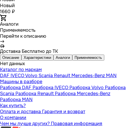
Новый
1660 ₽
Аналоги
Применяемость
Перейти к описанию
Доставка
Бесплатно до ТК
Описание
Характеристики
Аналоги
Применяемость
Нет данных
Каталог по маркам
DAF
IVECO
Volvo
Scania
Renault
Mercedes-Benz
MAN
Машины в разборе
Разборка DAF
Разборка IVECO
Разборка Volvo
Разборка
Scania
Разборка Renault
Разборка Mercedes-Benz
Разборка MAN
Как купить?
Оплата и доставка
Гарантия и возврат
О компании
Чем мы лучше других?
Правовая информация