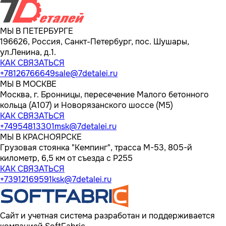
МЫ В ПЕТЕРБУРГЕ
196626, Россия, Санкт-Петербург, пос. Шушары,
ул.Ленина, д.1.
КАК СВЯЗАТЬСЯ
+78126766649
sale@7detalei.ru
МЫ В МОСКВЕ
Москва, г. Бронницы, пересечение Малого бетонного
кольца (А107) и Новорязанского шоссе (М5)
КАК СВЯЗАТЬСЯ
+74954813301
msk@7detalei.ru
МЫ В КРАСНОЯРСКЕ
Грузовая стоянка "Кемпинг", трасса M-53, 805-й
километр, 6,5 км от съезда с Р255
КАК СВЯЗАТЬСЯ
+73912169591
ksk@7detalei.ru
Сайт и учетная система разработан и поддерживается