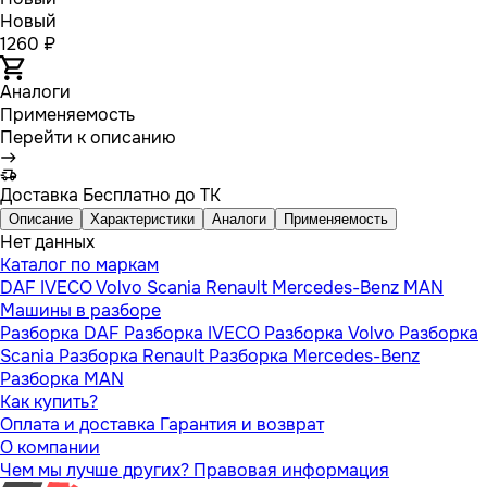
Новый
1260 ₽
Аналоги
Применяемость
Перейти к описанию
Доставка
Бесплатно до ТК
Описание
Характеристики
Аналоги
Применяемость
Нет данных
Каталог по маркам
DAF
IVECO
Volvo
Scania
Renault
Mercedes-Benz
MAN
Машины в разборе
Разборка DAF
Разборка IVECO
Разборка Volvo
Разборка
Scania
Разборка Renault
Разборка Mercedes-Benz
Разборка MAN
Как купить?
Оплата и доставка
Гарантия и возврат
О компании
Чем мы лучше других?
Правовая информация