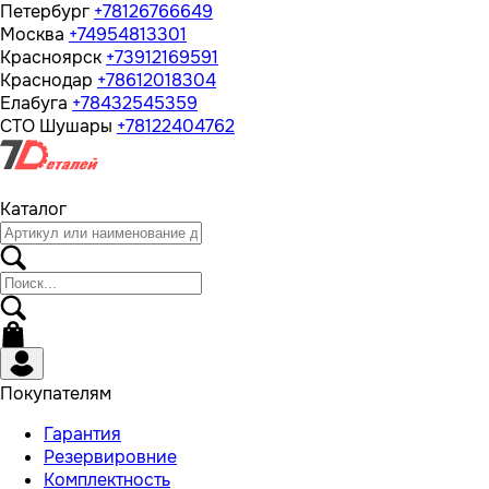
Петербург
+78126766649
Москва
+74954813301
Красноярск
+73912169591
Краснодар
+78612018304
Елабуга
+78432545359
СТО Шушары
+78122404762
Каталог
Покупателям
Гарантия
Резервировние
Комплектность