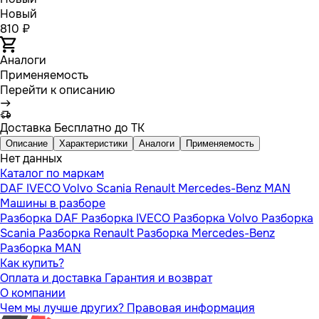
Новый
810 ₽
Аналоги
Применяемость
Перейти к описанию
Доставка
Бесплатно до ТК
Описание
Характеристики
Аналоги
Применяемость
Нет данных
Каталог по маркам
DAF
IVECO
Volvo
Scania
Renault
Mercedes-Benz
MAN
Машины в разборе
Разборка DAF
Разборка IVECO
Разборка Volvo
Разборка
Scania
Разборка Renault
Разборка Mercedes-Benz
Разборка MAN
Как купить?
Оплата и доставка
Гарантия и возврат
О компании
Чем мы лучше других?
Правовая информация