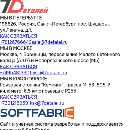
МЫ В ПЕТЕРБУРГЕ
196626, Россия, Санкт-Петербург, пос. Шушары,
ул.Ленина, д.1.
КАК СВЯЗАТЬСЯ
+78126766649
sale@7detalei.ru
МЫ В МОСКВЕ
Москва, г. Бронницы, пересечение Малого бетонного
кольца (А107) и Новорязанского шоссе (М5)
КАК СВЯЗАТЬСЯ
+74954813301
msk@7detalei.ru
МЫ В КРАСНОЯРСКЕ
Грузовая стоянка "Кемпинг", трасса M-53, 805-й
километр, 6,5 км от съезда с Р255
КАК СВЯЗАТЬСЯ
+73912169591
ksk@7detalei.ru
Сайт и учетная система разработан и поддерживается