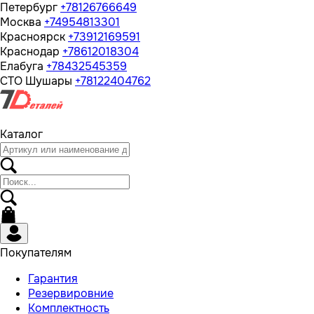
Петербург
+78126766649
Москва
+74954813301
Красноярск
+73912169591
Краснодар
+78612018304
Елабуга
+78432545359
СТО Шушары
+78122404762
Каталог
Покупателям
Гарантия
Резервировние
Комплектность