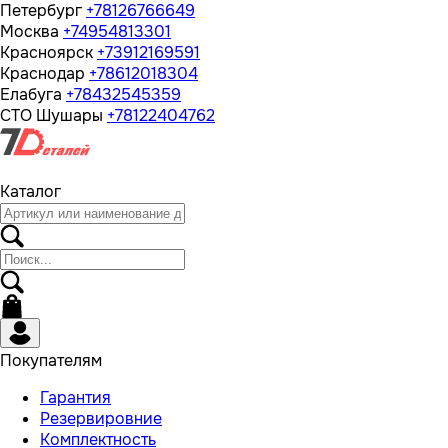
Петербург
+78126766649
Москва
+74954813301
Красноярск
+73912169591
Краснодар
+78612018304
Елабуга
+78432545359
СТО Шушары
+78122404762
Каталог
Покупателям
Гарантия
Резервировние
Комплектность