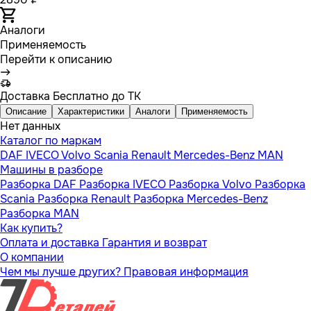
Аналоги
Применяемость
Перейти к описанию
Доставка
Бесплатно до ТК
Описание
Характеристики
Аналоги
Применяемость
Нет данных
Каталог по маркам
DAF
IVECO
Volvo
Scania
Renault
Mercedes-Benz
MAN
Машины в разборе
Разборка DAF
Разборка IVECO
Разборка Volvo
Разборка
Scania
Разборка Renault
Разборка Mercedes-Benz
Разборка MAN
Как купить?
Оплата и доставка
Гарантия и возврат
О компании
Чем мы лучше других?
Правовая информация