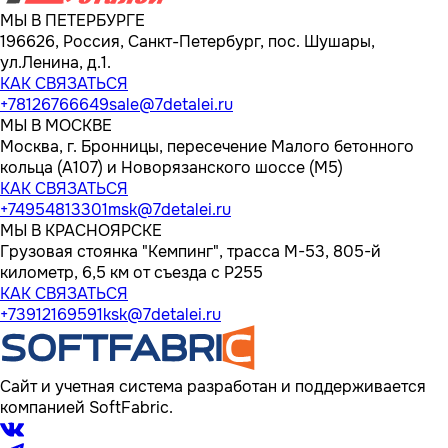
МЫ В ПЕТЕРБУРГЕ
196626, Россия, Санкт-Петербург, пос. Шушары,
ул.Ленина, д.1.
КАК СВЯЗАТЬСЯ
+78126766649
sale@7detalei.ru
МЫ В МОСКВЕ
Москва, г. Бронницы, пересечение Малого бетонного
кольца (А107) и Новорязанского шоссе (М5)
КАК СВЯЗАТЬСЯ
+74954813301
msk@7detalei.ru
МЫ В КРАСНОЯРСКЕ
Грузовая стоянка "Кемпинг", трасса M-53, 805-й
километр, 6,5 км от съезда с Р255
КАК СВЯЗАТЬСЯ
+73912169591
ksk@7detalei.ru
Сайт и учетная система разработан и поддерживается
компанией SoftFabric.