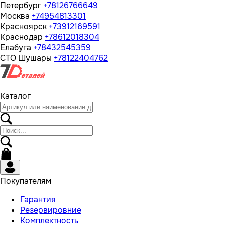
Петербург
+78126766649
Москва
+74954813301
Красноярск
+73912169591
Краснодар
+78612018304
Елабуга
+78432545359
СТО Шушары
+78122404762
Каталог
Покупателям
Гарантия
Резервировние
Комплектность