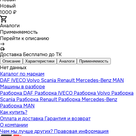
Новый
1000 ₽
Аналоги
Применяемость
Перейти к описанию
Доставка
Бесплатно до ТК
Описание
Характеристики
Аналоги
Применяемость
Нет данных
Каталог по маркам
DAF
IVECO
Volvo
Scania
Renault
Mercedes-Benz
MAN
Машины в разборе
Разборка DAF
Разборка IVECO
Разборка Volvo
Разборка
Scania
Разборка Renault
Разборка Mercedes-Benz
Разборка MAN
Как купить?
Оплата и доставка
Гарантия и возврат
О компании
Чем мы лучше других?
Правовая информация