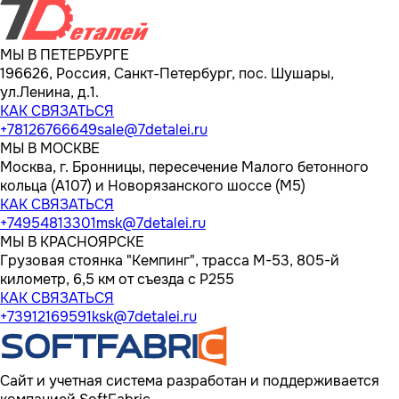
МЫ В ПЕТЕРБУРГЕ
196626, Россия, Санкт-Петербург, пос. Шушары,
ул.Ленина, д.1.
КАК СВЯЗАТЬСЯ
+78126766649
sale@7detalei.ru
МЫ В МОСКВЕ
Москва, г. Бронницы, пересечение Малого бетонного
кольца (А107) и Новорязанского шоссе (М5)
КАК СВЯЗАТЬСЯ
+74954813301
msk@7detalei.ru
МЫ В КРАСНОЯРСКЕ
Грузовая стоянка "Кемпинг", трасса M-53, 805-й
километр, 6,5 км от съезда с Р255
КАК СВЯЗАТЬСЯ
+73912169591
ksk@7detalei.ru
Сайт и учетная система разработан и поддерживается