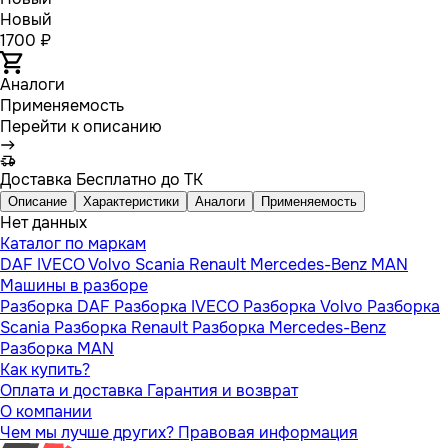
Новый
1700 ₽
Аналоги
Применяемость
Перейти к описанию
Доставка
Бесплатно до ТК
Описание
Характеристики
Аналоги
Применяемость
Нет данных
Каталог по маркам
DAF
IVECO
Volvo
Scania
Renault
Mercedes-Benz
MAN
Машины в разборе
Разборка DAF
Разборка IVECO
Разборка Volvo
Разборка
Scania
Разборка Renault
Разборка Mercedes-Benz
Разборка MAN
Как купить?
Оплата и доставка
Гарантия и возврат
О компании
Чем мы лучше других?
Правовая информация