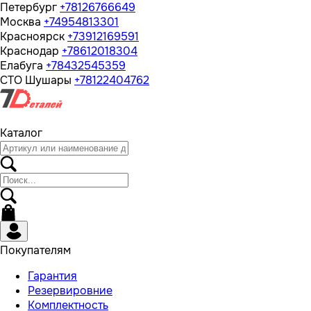
Петербург
+78126766649
Москва
+74954813301
Красноярск
+73912169591
Краснодар
+78612018304
Елабуга
+78432545359
СТО Шушары
+78122404762
Каталог
Покупателям
Гарантия
Резервировние
Комплектность