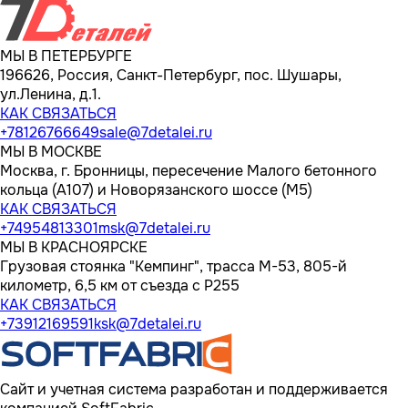
МЫ В ПЕТЕРБУРГЕ
196626, Россия, Санкт-Петербург, пос. Шушары,
ул.Ленина, д.1.
КАК СВЯЗАТЬСЯ
+78126766649
sale@7detalei.ru
МЫ В МОСКВЕ
Москва, г. Бронницы, пересечение Малого бетонного
кольца (А107) и Новорязанского шоссе (М5)
КАК СВЯЗАТЬСЯ
+74954813301
msk@7detalei.ru
МЫ В КРАСНОЯРСКЕ
Грузовая стоянка "Кемпинг", трасса M-53, 805-й
километр, 6,5 км от съезда с Р255
КАК СВЯЗАТЬСЯ
+73912169591
ksk@7detalei.ru
Сайт и учетная система разработан и поддерживается