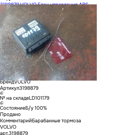
3198879 VOLVO Блок управления ABS
Бренд
VOLVO
Артикул
3198879
№ на складе
LD101179
Состояние
Б/у 100%
Продано
Комментарий
Барабанные тормоза
VOLVO
арт.
3198879