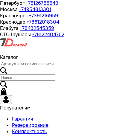
Петербург
+78126766649
Москва
+74954813301
Красноярск
+73912169591
Краснодар
+78612018304
Елабуга
+78432545359
СТО Шушары
+78122404762
Каталог
Покупателям
Гарантия
Резервировние
Комплектность