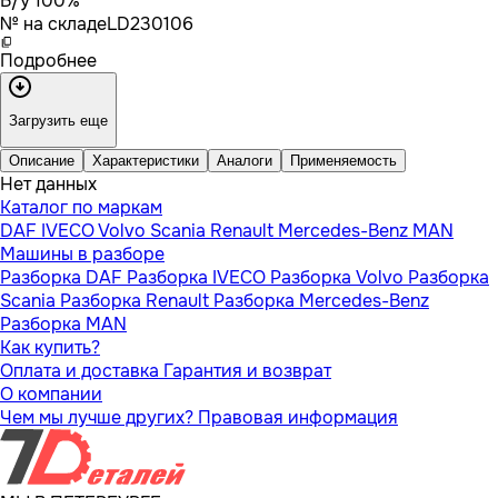
Б/у 100%
№ на складе
LD230106
Подробнее
Загрузить еще
Описание
Характеристики
Аналоги
Применяемость
Нет данных
Каталог по маркам
DAF
IVECO
Volvo
Scania
Renault
Mercedes-Benz
MAN
Машины в разборе
Разборка DAF
Разборка IVECO
Разборка Volvo
Разборка
Scania
Разборка Renault
Разборка Mercedes-Benz
Разборка MAN
Как купить?
Оплата и доставка
Гарантия и возврат
О компании
Чем мы лучше других?
Правовая информация