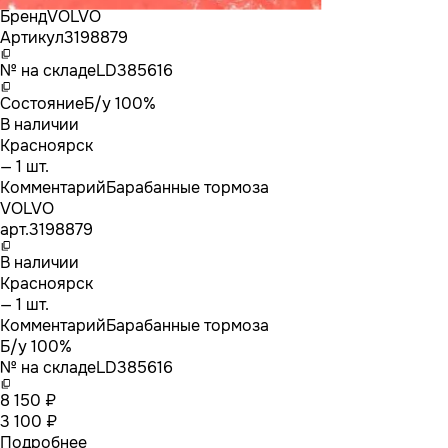
Бренд
VOLVO
Артикул
3198879
№ на складе
LD385616
Состояние
Б/у 100%
В наличии
Красноярск
— 1 шт.
Комментарий
Барабанные тормоза
VOLVO
арт.
3198879
В наличии
Красноярск
— 1 шт.
Комментарий
Барабанные тормоза
Б/у 100%
№ на складе
LD385616
8 150 ₽
3 100 ₽
Подробнее