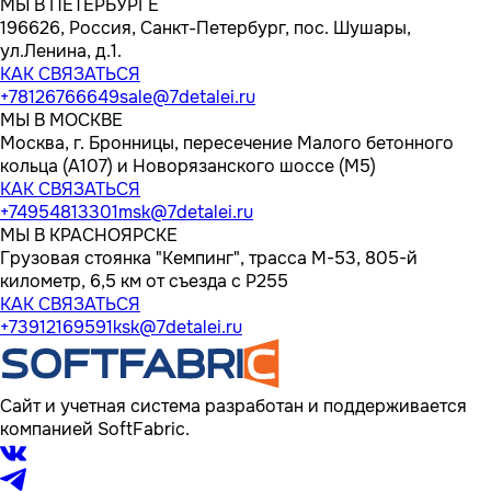
МЫ В ПЕТЕРБУРГЕ
196626, Россия, Санкт-Петербург, пос. Шушары,
ул.Ленина, д.1.
КАК СВЯЗАТЬСЯ
+78126766649
sale@7detalei.ru
МЫ В МОСКВЕ
Москва, г. Бронницы, пересечение Малого бетонного
кольца (А107) и Новорязанского шоссе (М5)
КАК СВЯЗАТЬСЯ
+74954813301
msk@7detalei.ru
МЫ В КРАСНОЯРСКЕ
Грузовая стоянка "Кемпинг", трасса M-53, 805-й
километр, 6,5 км от съезда с Р255
КАК СВЯЗАТЬСЯ
+73912169591
ksk@7detalei.ru
Сайт и учетная система разработан и поддерживается
компанией SoftFabric.