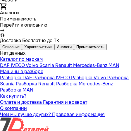
Аналоги
Применяемость
Перейти к описанию
Доставка
Бесплатно до ТК
Описание
Характеристики
Аналоги
Применяемость
Нет данных
Каталог по маркам
DAF
IVECO
Volvo
Scania
Renault
Mercedes-Benz
MAN
Машины в разборе
Разборка DAF
Разборка IVECO
Разборка Volvo
Разборка
Scania
Разборка Renault
Разборка Mercedes-Benz
Разборка MAN
Как купить?
Оплата и доставка
Гарантия и возврат
О компании
Чем мы лучше других?
Правовая информация