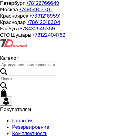
Петербург
+78126766649
Москва
+74954813301
Красноярск
+73912169591
Краснодар
+78612018304
Елабуга
+78432545359
СТО Шушары
+78122404762
Каталог
Покупателям
Гарантия
Резервировние
Комплектность