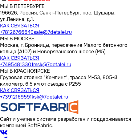
МЫ В ПЕТЕРБУРГЕ
196626, Россия, Санкт-Петербург, пос. Шушары,
ул.Ленина, д.1.
КАК СВЯЗАТЬСЯ
+78126766649
sale@7detalei.ru
МЫ В МОСКВЕ
Москва, г. Бронницы, пересечение Малого бетонного
кольца (А107) и Новорязанского шоссе (М5)
КАК СВЯЗАТЬСЯ
+74954813301
msk@7detalei.ru
МЫ В КРАСНОЯРСКЕ
Грузовая стоянка "Кемпинг", трасса M-53, 805-й
километр, 6,5 км от съезда с Р255
КАК СВЯЗАТЬСЯ
+73912169591
ksk@7detalei.ru
Сайт и учетная система разработан и поддерживается
компанией SoftFabric.