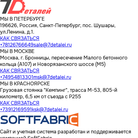
МЫ В ПЕТЕРБУРГЕ
196626, Россия, Санкт-Петербург, пос. Шушары,
ул.Ленина, д.1.
КАК СВЯЗАТЬСЯ
+78126766649
sale@7detalei.ru
МЫ В МОСКВЕ
Москва, г. Бронницы, пересечение Малого бетонного
кольца (А107) и Новорязанского шоссе (М5)
КАК СВЯЗАТЬСЯ
+74954813301
msk@7detalei.ru
МЫ В КРАСНОЯРСКЕ
Грузовая стоянка "Кемпинг", трасса M-53, 805-й
километр, 6,5 км от съезда с Р255
КАК СВЯЗАТЬСЯ
+73912169591
ksk@7detalei.ru
Сайт и учетная система разработан и поддерживается