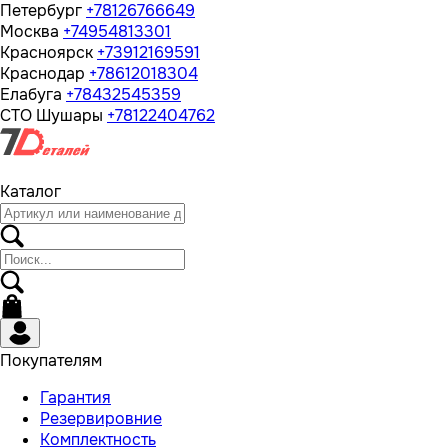
Петербург
+78126766649
Москва
+74954813301
Красноярск
+73912169591
Краснодар
+78612018304
Елабуга
+78432545359
СТО Шушары
+78122404762
Каталог
Покупателям
Гарантия
Резервировние
Комплектность