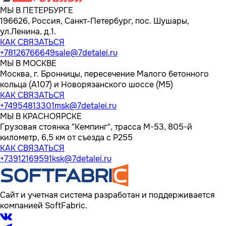
МЫ В ПЕТЕРБУРГЕ
196626, Россия, Санкт-Петербург, пос. Шушары,
ул.Ленина, д.1.
КАК СВЯЗАТЬСЯ
+78126766649
sale@7detalei.ru
МЫ В МОСКВЕ
Москва, г. Бронницы, пересечение Малого бетонного
кольца (А107) и Новорязанского шоссе (М5)
КАК СВЯЗАТЬСЯ
+74954813301
msk@7detalei.ru
МЫ В КРАСНОЯРСКЕ
Грузовая стоянка "Кемпинг", трасса M-53, 805-й
километр, 6,5 км от съезда с Р255
КАК СВЯЗАТЬСЯ
+73912169591
ksk@7detalei.ru
Сайт и учетная система разработан и поддерживается
компанией SoftFabric.