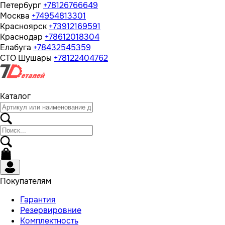
Петербург
+78126766649
Москва
+74954813301
Красноярск
+73912169591
Краснодар
+78612018304
Елабуга
+78432545359
СТО Шушары
+78122404762
Каталог
Покупателям
Гарантия
Резервировние
Комплектность