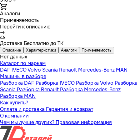
Аналоги
Применяемость
Перейти к описанию
Доставка
Бесплатно до ТК
Описание
Характеристики
Аналоги
Применяемость
Нет данных
Каталог по маркам
DAF
IVECO
Volvo
Scania
Renault
Mercedes-Benz
MAN
Машины в разборе
Разборка DAF
Разборка IVECO
Разборка Volvo
Разборка
Scania
Разборка Renault
Разборка Mercedes-Benz
Разборка MAN
Как купить?
Оплата и доставка
Гарантия и возврат
О компании
Чем мы лучше других?
Правовая информация