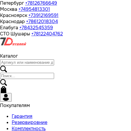
Петербург
+78126766649
Москва
+74954813301
Красноярск
+73912169591
Краснодар
+78612018304
Елабуга
+78432545359
СТО Шушары
+78122404762
Каталог
Покупателям
Гарантия
Резервировние
Комплектность