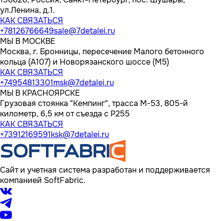
ул.Ленина, д.1.
КАК СВЯЗАТЬСЯ
+78126766649
sale@7detalei.ru
МЫ В МОСКВЕ
Москва, г. Бронницы, пересечение Малого бетонного
кольца (А107) и Новорязанского шоссе (М5)
КАК СВЯЗАТЬСЯ
+74954813301
msk@7detalei.ru
МЫ В КРАСНОЯРСКЕ
Грузовая стоянка "Кемпинг", трасса M-53, 805-й
километр, 6,5 км от съезда с Р255
КАК СВЯЗАТЬСЯ
+73912169591
ksk@7detalei.ru
Сайт и учетная система разработан и поддерживается
компанией SoftFabric.