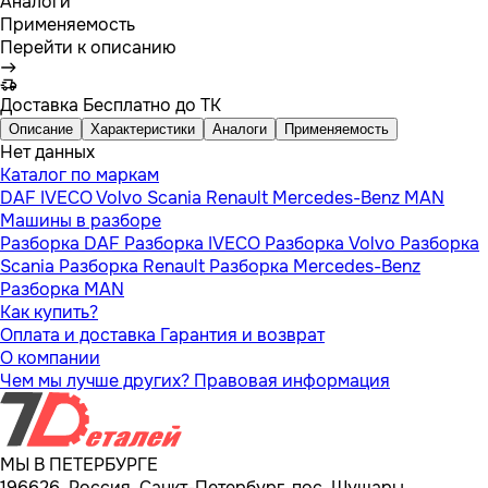
Аналоги
Применяемость
Перейти к описанию
Доставка
Бесплатно до ТК
Описание
Характеристики
Аналоги
Применяемость
Нет данных
Каталог по маркам
DAF
IVECO
Volvo
Scania
Renault
Mercedes-Benz
MAN
Машины в разборе
Разборка DAF
Разборка IVECO
Разборка Volvo
Разборка
Scania
Разборка Renault
Разборка Mercedes-Benz
Разборка MAN
Как купить?
Оплата и доставка
Гарантия и возврат
О компании
Чем мы лучше других?
Правовая информация
МЫ В ПЕТЕРБУРГЕ
196626, Россия, Санкт-Петербург, пос. Шушары,