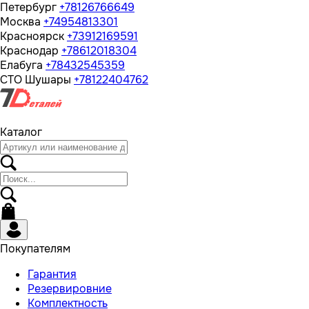
Петербург
+78126766649
Москва
+74954813301
Красноярск
+73912169591
Краснодар
+78612018304
Елабуга
+78432545359
СТО Шушары
+78122404762
Каталог
Покупателям
Гарантия
Резервировние
Комплектность