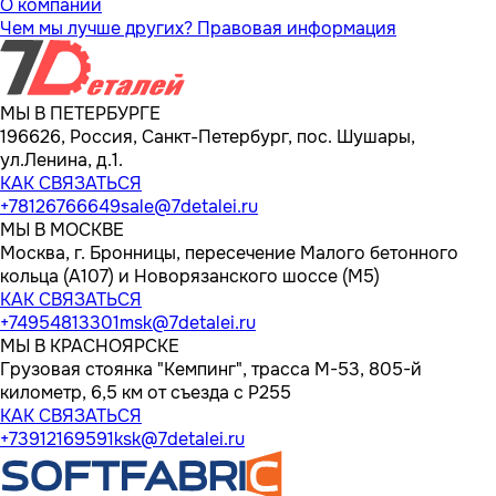
О компании
Чем мы лучше других?
Правовая информация
МЫ В ПЕТЕРБУРГЕ
196626, Россия, Санкт-Петербург, пос. Шушары,
ул.Ленина, д.1.
КАК СВЯЗАТЬСЯ
+78126766649
sale@7detalei.ru
МЫ В МОСКВЕ
Москва, г. Бронницы, пересечение Малого бетонного
кольца (А107) и Новорязанского шоссе (М5)
КАК СВЯЗАТЬСЯ
+74954813301
msk@7detalei.ru
МЫ В КРАСНОЯРСКЕ
Грузовая стоянка "Кемпинг", трасса M-53, 805-й
километр, 6,5 км от съезда с Р255
КАК СВЯЗАТЬСЯ
+73912169591
ksk@7detalei.ru