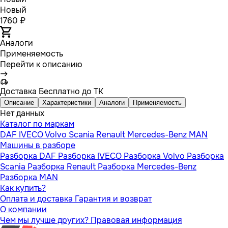
Новый
1760 ₽
Аналоги
Применяемость
Перейти к описанию
Доставка
Бесплатно до ТК
Описание
Характеристики
Аналоги
Применяемость
Нет данных
Каталог по маркам
DAF
IVECO
Volvo
Scania
Renault
Mercedes-Benz
MAN
Машины в разборе
Разборка DAF
Разборка IVECO
Разборка Volvo
Разборка
Scania
Разборка Renault
Разборка Mercedes-Benz
Разборка MAN
Как купить?
Оплата и доставка
Гарантия и возврат
О компании
Чем мы лучше других?
Правовая информация