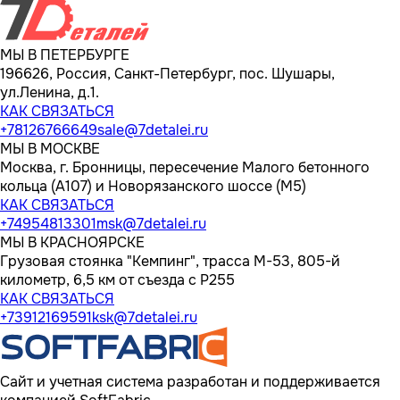
МЫ В ПЕТЕРБУРГЕ
196626, Россия, Санкт-Петербург, пос. Шушары,
ул.Ленина, д.1.
КАК СВЯЗАТЬСЯ
+78126766649
sale@7detalei.ru
МЫ В МОСКВЕ
Москва, г. Бронницы, пересечение Малого бетонного
кольца (А107) и Новорязанского шоссе (М5)
КАК СВЯЗАТЬСЯ
+74954813301
msk@7detalei.ru
МЫ В КРАСНОЯРСКЕ
Грузовая стоянка "Кемпинг", трасса M-53, 805-й
километр, 6,5 км от съезда с Р255
КАК СВЯЗАТЬСЯ
+73912169591
ksk@7detalei.ru
Сайт и учетная система разработан и поддерживается