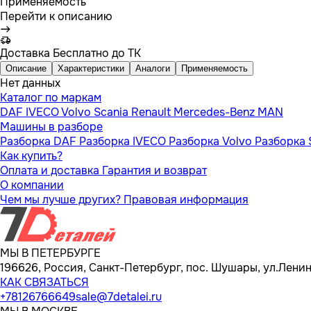
Применяемость
Перейти к описанию
Доставка
Бесплатно до ТК
Описание
Характеристики
Аналоги
Применяемость
Нет данных
Каталог по маркам
DAF
IVECO
Volvo
Scania
Renault
Mercedes-Benz
MAN
Машины в разборе
Разборка DAF
Разборка IVECO
Разборка Volvo
Разборка 
Как купить?
Оплата и доставка
Гарантия и возврат
О компании
Чем мы лучше других?
Правовая информация
МЫ В ПЕТЕРБУРГЕ
196626, Россия, Санкт-Петербург, пос. Шушары, ул.Ленина
КАК СВЯЗАТЬСЯ
+78126766649
sale@7detalei.ru