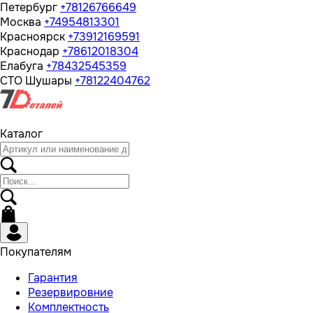
Петербург
+78126766649
Москва
+74954813301
Красноярск
+73912169591
Краснодар
+78612018304
Елабуга
+78432545359
СТО Шушары
+78122404762
Каталог
Покупателям
Гарантия
Резервировние
Комплектность