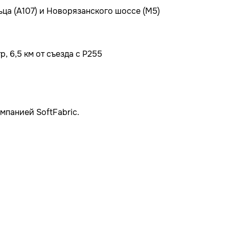
ьца (А107) и Новорязанского шоссе (М5)
, 6,5 км от съезда с Р255
мпанией SoftFabric.