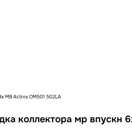
 8x MB Actros OM501 502LA
ка коллектора мр впускн 6