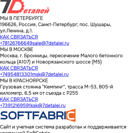
МЫ В ПЕТЕРБУРГЕ
196626, Россия, Санкт-Петербург, пос. Шушары,
ул.Ленина, д.1.
КАК СВЯЗАТЬСЯ
+78126766649
sale@7detalei.ru
МЫ В МОСКВЕ
Москва, г. Бронницы, пересечение Малого бетонного
кольца (А107) и Новорязанского шоссе (М5)
КАК СВЯЗАТЬСЯ
+74954813301
msk@7detalei.ru
МЫ В КРАСНОЯРСКЕ
Грузовая стоянка "Кемпинг", трасса M-53, 805-й
километр, 6,5 км от съезда с Р255
КАК СВЯЗАТЬСЯ
+73912169591
ksk@7detalei.ru
Сайт и учетная система разработан и поддерживается