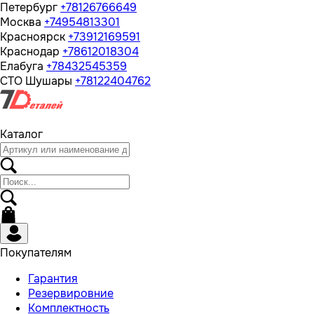
Петербург
+78126766649
Москва
+74954813301
Красноярск
+73912169591
Краснодар
+78612018304
Елабуга
+78432545359
СТО Шушары
+78122404762
Каталог
Покупателям
Гарантия
Резервировние
Комплектность