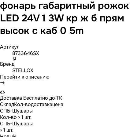
фонарь габаритный рожок
LED 24V 1 3W кр ж б прям
высок с каб 0 5m
Артикул
8733646SX
Бренд
STELLOX
Перейти к описанию
Доставка
Бесплатно до ТК
Склад
Кол-во
доставка
цена
СПБ-Шушары
Кол-во
> 1 шт.
СПБ-Шушары
> 1 шт.
Новый