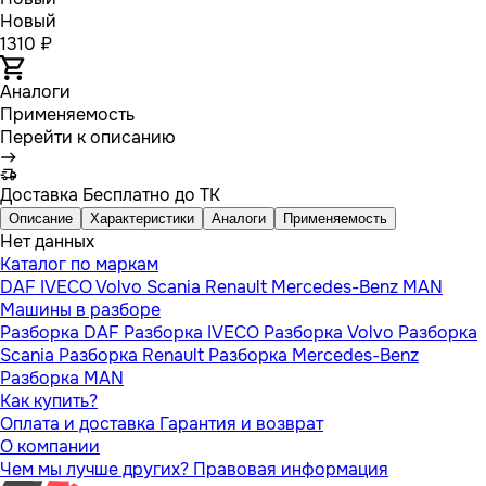
Новый
1310 ₽
Аналоги
Применяемость
Перейти к описанию
Доставка
Бесплатно до ТК
Описание
Характеристики
Аналоги
Применяемость
Нет данных
Каталог по маркам
DAF
IVECO
Volvo
Scania
Renault
Mercedes-Benz
MAN
Машины в разборе
Разборка DAF
Разборка IVECO
Разборка Volvo
Разборка
Scania
Разборка Renault
Разборка Mercedes-Benz
Разборка MAN
Как купить?
Оплата и доставка
Гарантия и возврат
О компании
Чем мы лучше других?
Правовая информация