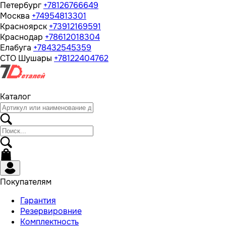
Петербург
+78126766649
Москва
+74954813301
Красноярск
+73912169591
Краснодар
+78612018304
Елабуга
+78432545359
СТО Шушары
+78122404762
Каталог
Покупателям
Гарантия
Резервировние
Комплектность