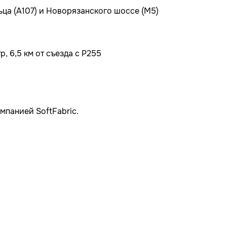
ьца (А107) и Новорязанского шоссе (М5)
, 6,5 км от съезда с Р255
мпанией SoftFabric.