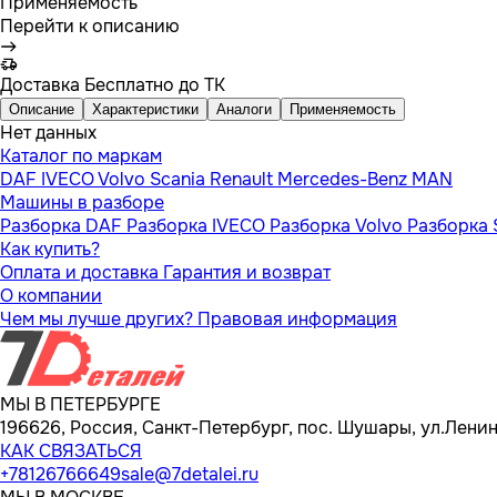
Применяемость
Перейти к описанию
Доставка
Бесплатно до ТК
Описание
Характеристики
Аналоги
Применяемость
Нет данных
Каталог по маркам
DAF
IVECO
Volvo
Scania
Renault
Mercedes-Benz
MAN
Машины в разборе
Разборка DAF
Разборка IVECO
Разборка Volvo
Разборка 
Как купить?
Оплата и доставка
Гарантия и возврат
О компании
Чем мы лучше других?
Правовая информация
МЫ В ПЕТЕРБУРГЕ
196626, Россия, Санкт-Петербург, пос. Шушары, ул.Ленина
КАК СВЯЗАТЬСЯ
+78126766649
sale@7detalei.ru