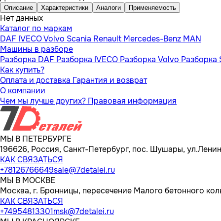
Описание
Характеристики
Аналоги
Применяемость
Нет данных
Каталог по маркам
DAF
IVECO
Volvo
Scania
Renault
Mercedes-Benz
MAN
Машины в разборе
Разборка DAF
Разборка IVECO
Разборка Volvo
Разборка 
Как купить?
Оплата и доставка
Гарантия и возврат
О компании
Чем мы лучше других?
Правовая информация
МЫ В ПЕТЕРБУРГЕ
196626, Россия, Санкт-Петербург, пос. Шушары, ул.Ленина
КАК СВЯЗАТЬСЯ
+78126766649
sale@7detalei.ru
МЫ В МОСКВЕ
Москва, г. Бронницы, пересечение Малого бетонного кол
КАК СВЯЗАТЬСЯ
+74954813301
msk@7detalei.ru