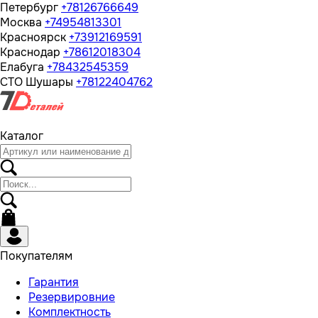
Петербург
+78126766649
Москва
+74954813301
Красноярск
+73912169591
Краснодар
+78612018304
Елабуга
+78432545359
СТО Шушары
+78122404762
Каталог
Покупателям
Гарантия
Резервировние
Комплектность