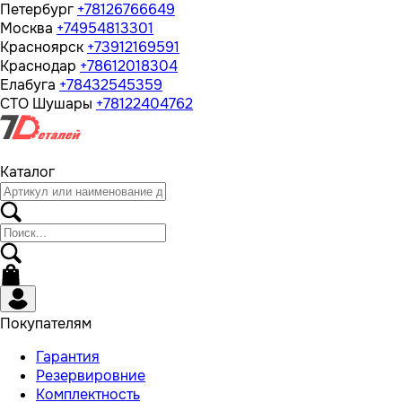
Петербург
+78126766649
Москва
+74954813301
Красноярск
+73912169591
Краснодар
+78612018304
Елабуга
+78432545359
СТО Шушары
+78122404762
Каталог
Покупателям
Гарантия
Резервировние
Комплектность