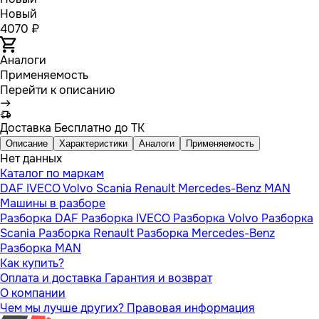
Новый
4070 ₽
Аналоги
Применяемость
Перейти к описанию
Доставка
Бесплатно до ТК
Описание
Характеристики
Аналоги
Применяемость
Нет данных
Каталог по маркам
DAF
IVECO
Volvo
Scania
Renault
Mercedes-Benz
MAN
Машины в разборе
Разборка DAF
Разборка IVECO
Разборка Volvo
Разборка
Scania
Разборка Renault
Разборка Mercedes-Benz
Разборка MAN
Как купить?
Оплата и доставка
Гарантия и возврат
О компании
Чем мы лучше других?
Правовая информация