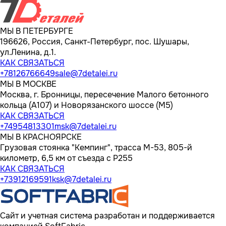
МЫ В ПЕТЕРБУРГЕ
196626, Россия, Санкт-Петербург, пос. Шушары,
ул.Ленина, д.1.
КАК СВЯЗАТЬСЯ
+78126766649
sale@7detalei.ru
МЫ В МОСКВЕ
Москва, г. Бронницы, пересечение Малого бетонного
кольца (А107) и Новорязанского шоссе (М5)
КАК СВЯЗАТЬСЯ
+74954813301
msk@7detalei.ru
МЫ В КРАСНОЯРСКЕ
Грузовая стоянка "Кемпинг", трасса M-53, 805-й
километр, 6,5 км от съезда с Р255
КАК СВЯЗАТЬСЯ
+73912169591
ksk@7detalei.ru
Сайт и учетная система разработан и поддерживается