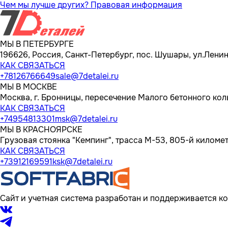
Чем мы лучше других?
Правовая информация
МЫ В ПЕТЕРБУРГЕ
196626, Россия, Санкт-Петербург, пос. Шушары, ул.Ленина
КАК СВЯЗАТЬСЯ
+78126766649
sale@7detalei.ru
МЫ В МОСКВЕ
Москва, г. Бронницы, пересечение Малого бетонного кол
КАК СВЯЗАТЬСЯ
+74954813301
msk@7detalei.ru
МЫ В КРАСНОЯРСКЕ
Грузовая стоянка "Кемпинг", трасса M-53, 805-й километр
КАК СВЯЗАТЬСЯ
+73912169591
ksk@7detalei.ru
Сайт и учетная система разработан и поддерживается ко