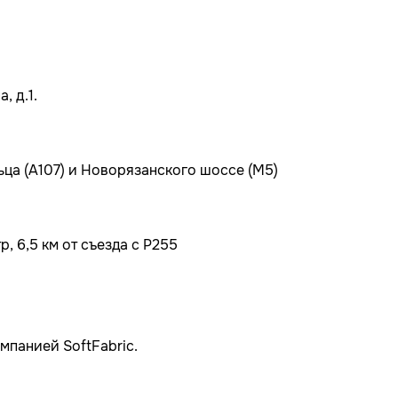
, д.1.
ьца (А107) и Новорязанского шоссе (М5)
, 6,5 км от съезда с Р255
мпанией SoftFabric.