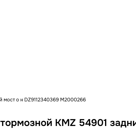
 мост о н DZ9112340369 M2000266
ормозной KMZ 54901 задний