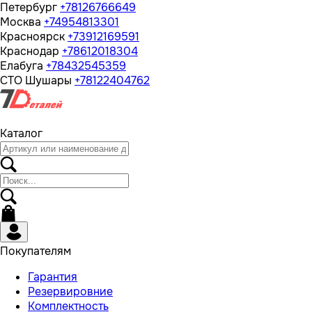
Петербург
+78126766649
Москва
+74954813301
Красноярск
+73912169591
Краснодар
+78612018304
Елабуга
+78432545359
СТО Шушары
+78122404762
Каталог
Покупателям
Гарантия
Резервировние
Комплектность