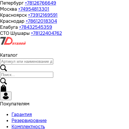
Петербург
+78126766649
Москва
+74954813301
Красноярск
+73912169591
Краснодар
+78612018304
Елабуга
+78432545359
СТО Шушары
+78122404762
Каталог
Покупателям
Гарантия
Резервировние
Комплектность