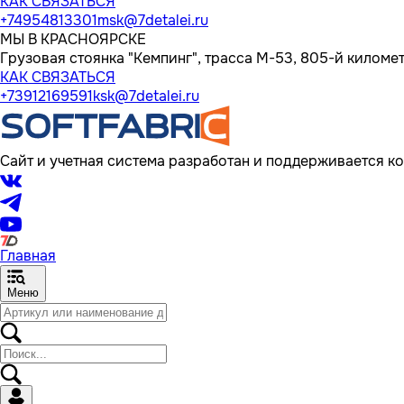
КАК СВЯЗАТЬСЯ
+74954813301
msk@7detalei.ru
МЫ В КРАСНОЯРСКЕ
Грузовая стоянка "Кемпинг", трасса M-53, 805-й километр
КАК СВЯЗАТЬСЯ
+73912169591
ksk@7detalei.ru
Сайт и учетная система разработан и поддерживается ко
Главная
Меню