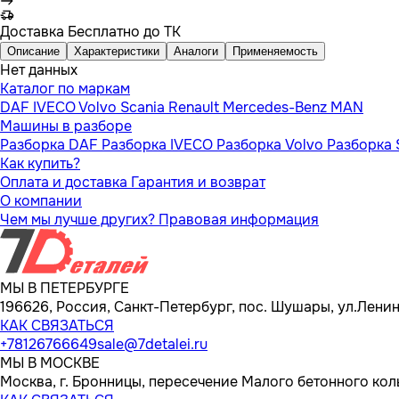
Доставка
Бесплатно до ТК
Описание
Характеристики
Аналоги
Применяемость
Нет данных
Каталог по маркам
DAF
IVECO
Volvo
Scania
Renault
Mercedes-Benz
MAN
Машины в разборе
Разборка DAF
Разборка IVECO
Разборка Volvo
Разборка 
Как купить?
Оплата и доставка
Гарантия и возврат
О компании
Чем мы лучше других?
Правовая информация
МЫ В ПЕТЕРБУРГЕ
196626, Россия, Санкт-Петербург, пос. Шушары, ул.Ленина
КАК СВЯЗАТЬСЯ
+78126766649
sale@7detalei.ru
МЫ В МОСКВЕ
Москва, г. Бронницы, пересечение Малого бетонного кол