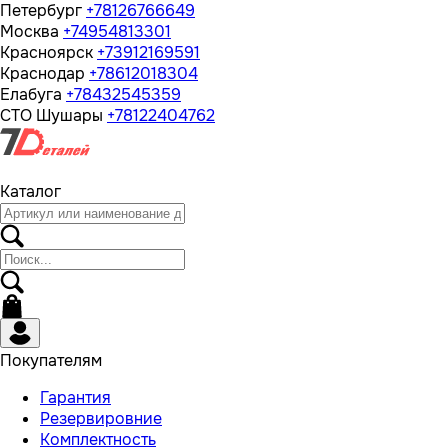
Петербург
+78126766649
Москва
+74954813301
Красноярск
+73912169591
Краснодар
+78612018304
Елабуга
+78432545359
СТО Шушары
+78122404762
Каталог
Покупателям
Гарантия
Резервировние
Комплектность