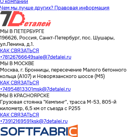
О компании
Чем мы лучше других?
Правовая информация
МЫ В ПЕТЕРБУРГЕ
196626, Россия, Санкт-Петербург, пос. Шушары,
ул.Ленина, д.1.
КАК СВЯЗАТЬСЯ
+78126766649
sale@7detalei.ru
МЫ В МОСКВЕ
Москва, г. Бронницы, пересечение Малого бетонного
кольца (А107) и Новорязанского шоссе (М5)
КАК СВЯЗАТЬСЯ
+74954813301
msk@7detalei.ru
МЫ В КРАСНОЯРСКЕ
Грузовая стоянка "Кемпинг", трасса M-53, 805-й
километр, 6,5 км от съезда с Р255
КАК СВЯЗАТЬСЯ
+73912169591
ksk@7detalei.ru