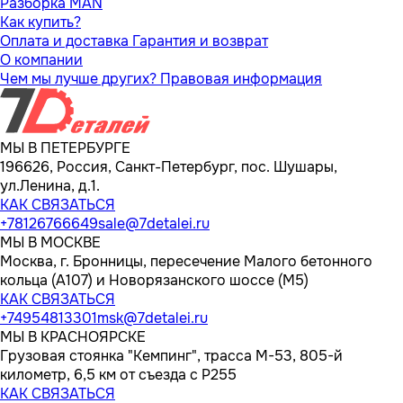
Разборка MAN
Как купить?
Оплата и доставка
Гарантия и возврат
О компании
Чем мы лучше других?
Правовая информация
МЫ В ПЕТЕРБУРГЕ
196626, Россия, Санкт-Петербург, пос. Шушары,
ул.Ленина, д.1.
КАК СВЯЗАТЬСЯ
+78126766649
sale@7detalei.ru
МЫ В МОСКВЕ
Москва, г. Бронницы, пересечение Малого бетонного
кольца (А107) и Новорязанского шоссе (М5)
КАК СВЯЗАТЬСЯ
+74954813301
msk@7detalei.ru
МЫ В КРАСНОЯРСКЕ
Грузовая стоянка "Кемпинг", трасса M-53, 805-й
километр, 6,5 км от съезда с Р255
КАК СВЯЗАТЬСЯ