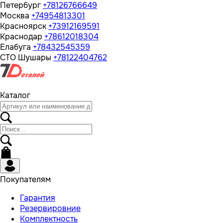
Петербург
+78126766649
Москва
+74954813301
Красноярск
+73912169591
Краснодар
+78612018304
Елабуга
+78432545359
СТО Шушары
+78122404762
Каталог
Покупателям
Гарантия
Резервировние
Комплектность