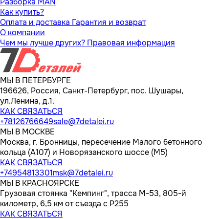
Разборка MAN
Как купить?
Оплата и доставка
Гарантия и возврат
О компании
Чем мы лучше других?
Правовая информация
МЫ В ПЕТЕРБУРГЕ
196626, Россия, Санкт-Петербург, пос. Шушары,
ул.Ленина, д.1.
КАК СВЯЗАТЬСЯ
+78126766649
sale@7detalei.ru
МЫ В МОСКВЕ
Москва, г. Бронницы, пересечение Малого бетонного
кольца (А107) и Новорязанского шоссе (М5)
КАК СВЯЗАТЬСЯ
+74954813301
msk@7detalei.ru
МЫ В КРАСНОЯРСКЕ
Грузовая стоянка "Кемпинг", трасса M-53, 805-й
километр, 6,5 км от съезда с Р255
КАК СВЯЗАТЬСЯ