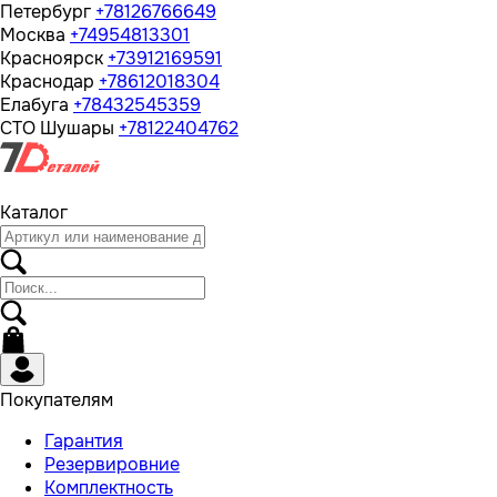
Петербург
+78126766649
Москва
+74954813301
Красноярск
+73912169591
Краснодар
+78612018304
Елабуга
+78432545359
СТО Шушары
+78122404762
Каталог
Покупателям
Гарантия
Резервировние
Комплектность