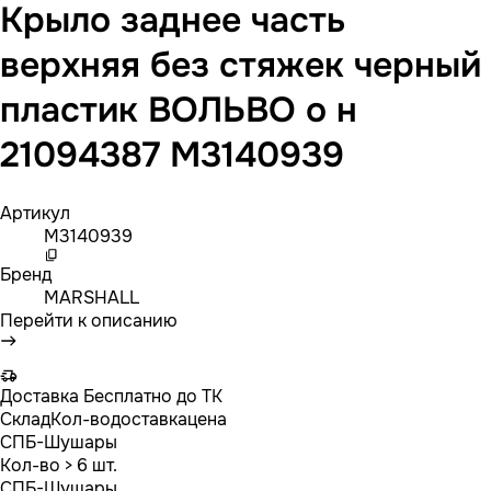
Крыло заднее часть
верхняя без стяжек черный
пластик ВОЛЬВО о н
21094387 M3140939
Артикул
M3140939
Бренд
MARSHALL
Перейти к описанию
Доставка
Бесплатно до ТК
Склад
Кол-во
доставка
цена
СПБ-Шушары
Кол-во
> 6 шт.
СПБ-Шушары