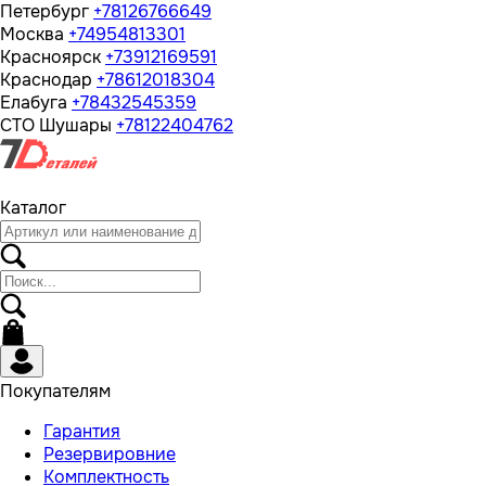
Петербург
+78126766649
Москва
+74954813301
Красноярск
+73912169591
Краснодар
+78612018304
Елабуга
+78432545359
СТО Шушары
+78122404762
Каталог
Покупателям
Гарантия
Резервировние
Комплектность