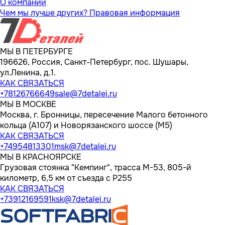
О компании
Чем мы лучше других?
Правовая информация
МЫ В ПЕТЕРБУРГЕ
196626, Россия, Санкт-Петербург, пос. Шушары,
ул.Ленина, д.1.
КАК СВЯЗАТЬСЯ
+78126766649
sale@7detalei.ru
МЫ В МОСКВЕ
Москва, г. Бронницы, пересечение Малого бетонного
кольца (А107) и Новорязанского шоссе (М5)
КАК СВЯЗАТЬСЯ
+74954813301
msk@7detalei.ru
МЫ В КРАСНОЯРСКЕ
Грузовая стоянка "Кемпинг", трасса M-53, 805-й
километр, 6,5 км от съезда с Р255
КАК СВЯЗАТЬСЯ
+73912169591
ksk@7detalei.ru