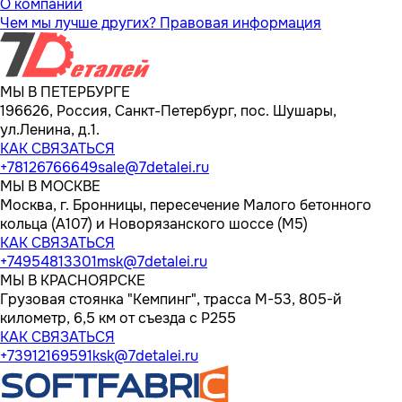
О компании
Чем мы лучше других?
Правовая информация
МЫ В ПЕТЕРБУРГЕ
196626, Россия, Санкт-Петербург, пос. Шушары,
ул.Ленина, д.1.
КАК СВЯЗАТЬСЯ
+78126766649
sale@7detalei.ru
МЫ В МОСКВЕ
Москва, г. Бронницы, пересечение Малого бетонного
кольца (А107) и Новорязанского шоссе (М5)
КАК СВЯЗАТЬСЯ
+74954813301
msk@7detalei.ru
МЫ В КРАСНОЯРСКЕ
Грузовая стоянка "Кемпинг", трасса M-53, 805-й
километр, 6,5 км от съезда с Р255
КАК СВЯЗАТЬСЯ
+73912169591
ksk@7detalei.ru