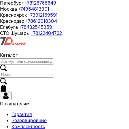
Петербург
+78126766649
Москва
+74954813301
Красноярск
+73912169591
Краснодар
+78612018304
Елабуга
+78432545359
СТО Шушары
+78122404762
Каталог
Покупателям
Гарантия
Резервировние
Комплектность