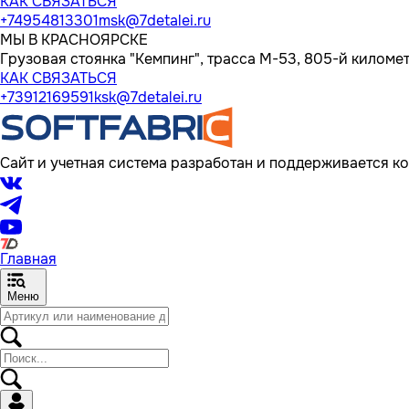
КАК СВЯЗАТЬСЯ
+74954813301
msk@7detalei.ru
МЫ В КРАСНОЯРСКЕ
Грузовая стоянка "Кемпинг", трасса M-53, 805-й километр
КАК СВЯЗАТЬСЯ
+73912169591
ksk@7detalei.ru
Сайт и учетная система разработан и поддерживается ко
Главная
Меню