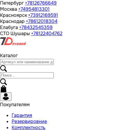
Петербург
+78126766649
Москва
+74954813301
Красноярск
+73912169591
Краснодар
+78612018304
Елабуга
+78432545359
СТО Шушары
+78122404762
Каталог
Покупателям
Гарантия
Резервировние
Комплектность