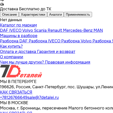
Доставка
Бесплатно до ТК
Описание
Характеристики
Аналоги
Применяемость
Нет данных
Каталог по маркам
DAF
IVECO
Volvo
Scania
Renault
Mercedes-Benz
MAN
Машины в разборе
Разборка DAF
Разборка IVECO
Разборка Volvo
Разборка 
Как купить?
Оплата и доставка
Гарантия и возврат
О компании
Чем мы лучше других?
Правовая информация
МЫ В ПЕТЕРБУРГЕ
196626, Россия, Санкт-Петербург, пос. Шушары, ул.Ленина
КАК СВЯЗАТЬСЯ
+78126766649
sale@7detalei.ru
МЫ В МОСКВЕ
Москва, г. Бронницы, пересечение Малого бетонного кол