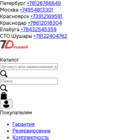
Петербург
+78126766649
Москва
+74954813301
Красноярск
+73912169591
Краснодар
+78612018304
Елабуга
+78432545359
СТО Шушары
+78122404762
Каталог
Покупателям
Гарантия
Резервировние
Комплектность