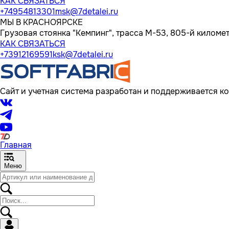
КАК СВЯЗАТЬСЯ
+74954813301
msk@7detalei.ru
МЫ В КРАСНОЯРСКЕ
Грузовая стоянка "Кемпинг", трасса M-53, 805-й километр
КАК СВЯЗАТЬСЯ
+73912169591
ksk@7detalei.ru
Сайт и учетная система разработан и поддерживается ко
Главная
Меню