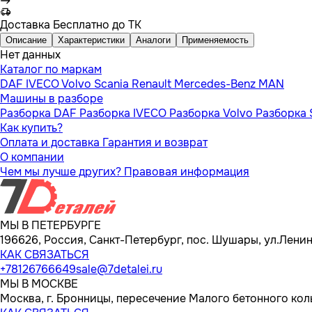
Доставка
Бесплатно до ТК
Описание
Характеристики
Аналоги
Применяемость
Нет данных
Каталог по маркам
DAF
IVECO
Volvo
Scania
Renault
Mercedes-Benz
MAN
Машины в разборе
Разборка DAF
Разборка IVECO
Разборка Volvo
Разборка 
Как купить?
Оплата и доставка
Гарантия и возврат
О компании
Чем мы лучше других?
Правовая информация
МЫ В ПЕТЕРБУРГЕ
196626, Россия, Санкт-Петербург, пос. Шушары, ул.Ленина
КАК СВЯЗАТЬСЯ
+78126766649
sale@7detalei.ru
МЫ В МОСКВЕ
Москва, г. Бронницы, пересечение Малого бетонного кол