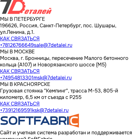
МЫ В ПЕТЕРБУРГЕ
196626, Россия, Санкт-Петербург, пос. Шушары,
ул.Ленина, д.1.
КАК СВЯЗАТЬСЯ
+78126766649
sale@7detalei.ru
МЫ В МОСКВЕ
Москва, г. Бронницы, пересечение Малого бетонного
кольца (А107) и Новорязанского шоссе (М5)
КАК СВЯЗАТЬСЯ
+74954813301
msk@7detalei.ru
МЫ В КРАСНОЯРСКЕ
Грузовая стоянка "Кемпинг", трасса M-53, 805-й
километр, 6,5 км от съезда с Р255
КАК СВЯЗАТЬСЯ
+73912169591
ksk@7detalei.ru
Сайт и учетная система разработан и поддерживается