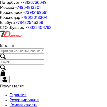
Петербург
+78126766649
Москва
+74954813301
Красноярск
+73912169591
Краснодар
+78612018304
Елабуга
+78432545359
СТО Шушары
+78122404762
Каталог
Покупателям
Гарантия
Резервировние
Комплектность