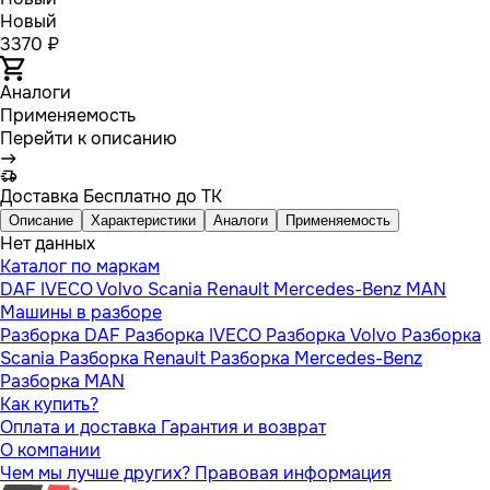
Новый
3370 ₽
Аналоги
Применяемость
Перейти к описанию
Доставка
Бесплатно до ТК
Описание
Характеристики
Аналоги
Применяемость
Нет данных
Каталог по маркам
DAF
IVECO
Volvo
Scania
Renault
Mercedes-Benz
MAN
Машины в разборе
Разборка DAF
Разборка IVECO
Разборка Volvo
Разборка
Scania
Разборка Renault
Разборка Mercedes-Benz
Разборка MAN
Как купить?
Оплата и доставка
Гарантия и возврат
О компании
Чем мы лучше других?
Правовая информация