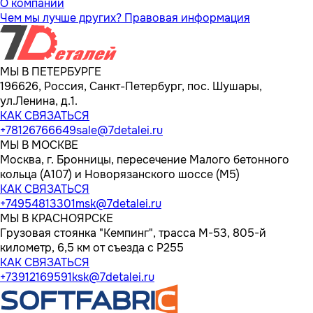
О компании
Чем мы лучше других?
Правовая информация
МЫ В ПЕТЕРБУРГЕ
196626, Россия, Санкт-Петербург, пос. Шушары,
ул.Ленина, д.1.
КАК СВЯЗАТЬСЯ
+78126766649
sale@7detalei.ru
МЫ В МОСКВЕ
Москва, г. Бронницы, пересечение Малого бетонного
кольца (А107) и Новорязанского шоссе (М5)
КАК СВЯЗАТЬСЯ
+74954813301
msk@7detalei.ru
МЫ В КРАСНОЯРСКЕ
Грузовая стоянка "Кемпинг", трасса M-53, 805-й
километр, 6,5 км от съезда с Р255
КАК СВЯЗАТЬСЯ
+73912169591
ksk@7detalei.ru