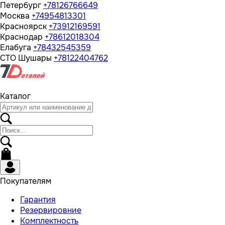
Петербург
+78126766649
Москва
+74954813301
Красноярск
+73912169591
Краснодар
+78612018304
Елабуга
+78432545359
СТО Шушары
+78122404762
Каталог
Покупателям
Гарантия
Резервировние
Комплектность