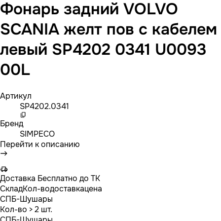
Фонарь задний VOLVO
SCANIA желт пов c кабелем
левый SP4202 0341 U0093
00L
Артикул
SP4202.0341
Бренд
SIMPECO
Перейти к описанию
Доставка
Бесплатно до ТК
Склад
Кол-во
доставка
цена
СПБ-Шушары
Кол-во
> 2 шт.
СПБ-Шушары