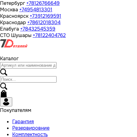
Петербург
+78126766649
Москва
+74954813301
Красноярск
+73912169591
Краснодар
+78612018304
Елабуга
+78432545359
СТО Шушары
+78122404762
Каталог
Покупателям
Гарантия
Резервировние
Комплектность