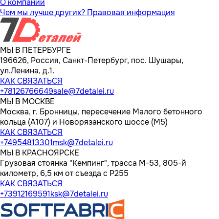
О компании
Чем мы лучше других?
Правовая информация
МЫ В ПЕТЕРБУРГЕ
196626, Россия, Санкт-Петербург, пос. Шушары,
ул.Ленина, д.1.
КАК СВЯЗАТЬСЯ
+78126766649
sale@7detalei.ru
МЫ В МОСКВЕ
Москва, г. Бронницы, пересечение Малого бетонного
кольца (А107) и Новорязанского шоссе (М5)
КАК СВЯЗАТЬСЯ
+74954813301
msk@7detalei.ru
МЫ В КРАСНОЯРСКЕ
Грузовая стоянка "Кемпинг", трасса M-53, 805-й
километр, 6,5 км от съезда с Р255
КАК СВЯЗАТЬСЯ
+73912169591
ksk@7detalei.ru