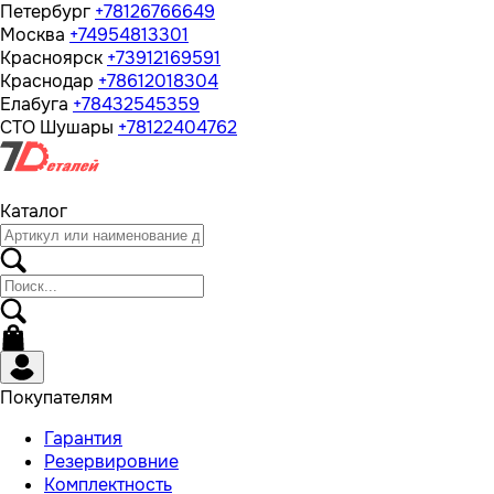
Петербург
+78126766649
Москва
+74954813301
Красноярск
+73912169591
Краснодар
+78612018304
Елабуга
+78432545359
СТО Шушары
+78122404762
Каталог
Покупателям
Гарантия
Резервировние
Комплектность