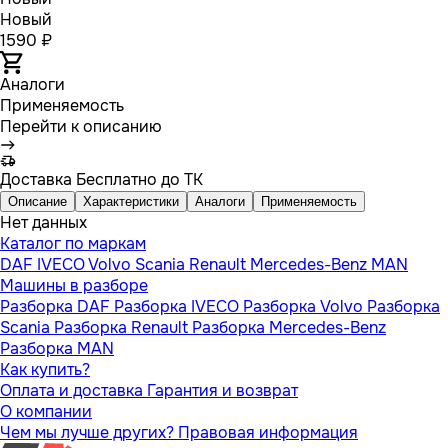
Новый
1590 ₽
Аналоги
Применяемость
Перейти к описанию
Доставка
Бесплатно до ТК
Описание
Характеристики
Аналоги
Применяемость
Нет данных
Каталог по маркам
DAF
IVECO
Volvo
Scania
Renault
Mercedes-Benz
MAN
Машины в разборе
Разборка DAF
Разборка IVECO
Разборка Volvo
Разборка
Scania
Разборка Renault
Разборка Mercedes-Benz
Разборка MAN
Как купить?
Оплата и доставка
Гарантия и возврат
О компании
Чем мы лучше других?
Правовая информация