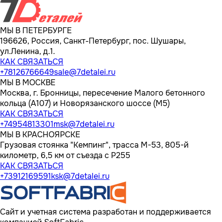
МЫ В ПЕТЕРБУРГЕ
196626, Россия, Санкт-Петербург, пос. Шушары,
ул.Ленина, д.1.
КАК СВЯЗАТЬСЯ
+78126766649
sale@7detalei.ru
МЫ В МОСКВЕ
Москва, г. Бронницы, пересечение Малого бетонного
кольца (А107) и Новорязанского шоссе (М5)
КАК СВЯЗАТЬСЯ
+74954813301
msk@7detalei.ru
МЫ В КРАСНОЯРСКЕ
Грузовая стоянка "Кемпинг", трасса M-53, 805-й
километр, 6,5 км от съезда с Р255
КАК СВЯЗАТЬСЯ
+73912169591
ksk@7detalei.ru
Сайт и учетная система разработан и поддерживается