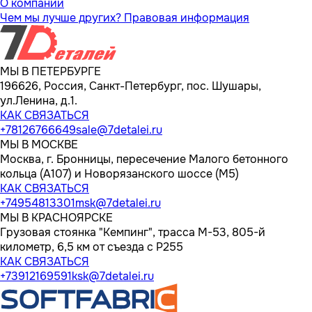
О компании
Чем мы лучше других?
Правовая информация
МЫ В ПЕТЕРБУРГЕ
196626, Россия, Санкт-Петербург, пос. Шушары,
ул.Ленина, д.1.
КАК СВЯЗАТЬСЯ
+78126766649
sale@7detalei.ru
МЫ В МОСКВЕ
Москва, г. Бронницы, пересечение Малого бетонного
кольца (А107) и Новорязанского шоссе (М5)
КАК СВЯЗАТЬСЯ
+74954813301
msk@7detalei.ru
МЫ В КРАСНОЯРСКЕ
Грузовая стоянка "Кемпинг", трасса M-53, 805-й
километр, 6,5 км от съезда с Р255
КАК СВЯЗАТЬСЯ
+73912169591
ksk@7detalei.ru