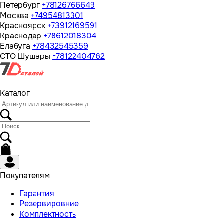
Петербург
+78126766649
Москва
+74954813301
Красноярск
+73912169591
Краснодар
+78612018304
Елабуга
+78432545359
СТО Шушары
+78122404762
Каталог
Покупателям
Гарантия
Резервировние
Комплектность