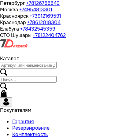
Петербург
+78126766649
Москва
+74954813301
Красноярск
+73912169591
Краснодар
+78612018304
Елабуга
+78432545359
СТО Шушары
+78122404762
Каталог
Покупателям
Гарантия
Резервировние
Комплектность