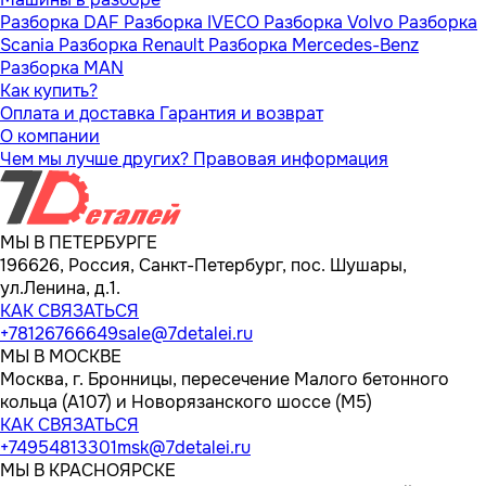
Разборка DAF
Разборка IVECO
Разборка Volvo
Разборка
Scania
Разборка Renault
Разборка Mercedes-Benz
Разборка MAN
Как купить?
Оплата и доставка
Гарантия и возврат
О компании
Чем мы лучше других?
Правовая информация
МЫ В ПЕТЕРБУРГЕ
196626, Россия, Санкт-Петербург, пос. Шушары,
ул.Ленина, д.1.
КАК СВЯЗАТЬСЯ
+78126766649
sale@7detalei.ru
МЫ В МОСКВЕ
Москва, г. Бронницы, пересечение Малого бетонного
кольца (А107) и Новорязанского шоссе (М5)
КАК СВЯЗАТЬСЯ
+74954813301
msk@7detalei.ru
МЫ В КРАСНОЯРСКЕ