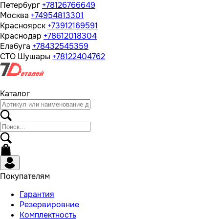
Петербург
+78126766649
Москва
+74954813301
Красноярск
+73912169591
Краснодар
+78612018304
Елабуга
+78432545359
СТО Шушары
+78122404762
Каталог
Покупателям
Гарантия
Резервировние
Комплектность