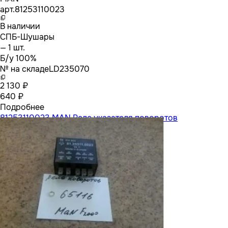
арт.
81253110023
В наличии
СПБ-Шушары
— 1 шт.
Б/у 100%
№ на складе
LD235070
2 130 ₽
640 ₽
Подробнее
81253110023 MAN Реле указателя поворотов