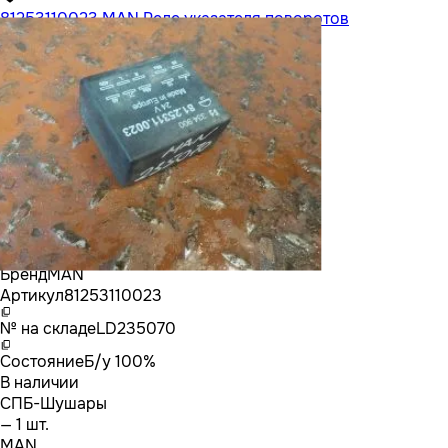
81253110023 MAN Реле указателя поворотов
Бренд
MAN
Артикул
81253110023
№ на складе
LD235070
Состояние
Б/у 100%
В наличии
СПБ-Шушары
— 1 шт.
MAN