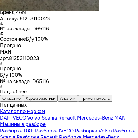
Бренд
MAN
Артикул
81253110023
№ на складе
LD65116
Состояние
Б/у 100%
Продано
MAN
арт.
81253110023
Продано
Б/у 100%
№ на складе
LD65116
Подробнее
Описание
Характеристики
Аналоги
Применяемость
Нет данных
Каталог по маркам
DAF
IVECO
Volvo
Scania
Renault
Mercedes-Benz
MAN
Машины в разборе
Разборка DAF
Разборка IVECO
Разборка Volvo
Разборка
Scania
Разборка Renault
Разборка Mercedes-Benz