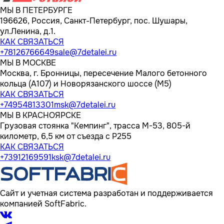
МЫ В ПЕТЕРБУРГЕ
196626, Россия, Санкт-Петербург, пос. Шушары,
ул.Ленина, д.1.
КАК СВЯЗАТЬСЯ
+78126766649
sale@7detalei.ru
МЫ В МОСКВЕ
Москва, г. Бронницы, пересечение Малого бетонного
кольца (А107) и Новорязанского шоссе (М5)
КАК СВЯЗАТЬСЯ
+74954813301
msk@7detalei.ru
МЫ В КРАСНОЯРСКЕ
Грузовая стоянка "Кемпинг", трасса M-53, 805-й
километр, 6,5 км от съезда с Р255
КАК СВЯЗАТЬСЯ
+73912169591
ksk@7detalei.ru
Сайт и учетная система разработан и поддерживается
компанией SoftFabric.