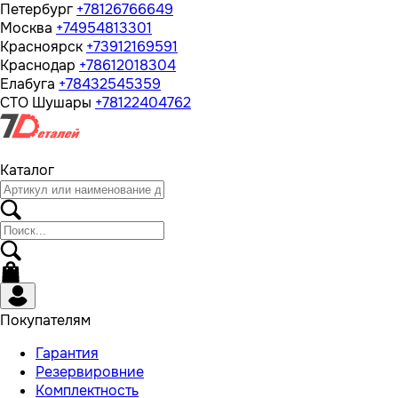
Петербург
+78126766649
Москва
+74954813301
Красноярск
+73912169591
Краснодар
+78612018304
Елабуга
+78432545359
СТО Шушары
+78122404762
Каталог
Покупателям
Гарантия
Резервировние
Комплектность