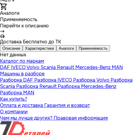
Аналоги
Применяемость
Перейти к описанию
Доставка
Бесплатно до ТК
Описание
Характеристики
Аналоги
Применяемость
Нет данных
Каталог по маркам
DAF
IVECO
Volvo
Scania
Renault
Mercedes-Benz
MAN
Машины в разборе
Разборка DAF
Разборка IVECO
Разборка Volvo
Разборка
Scania
Разборка Renault
Разборка Mercedes-Benz
Разборка MAN
Как купить?
Оплата и доставка
Гарантия и возврат
О компании
Чем мы лучше других?
Правовая информация