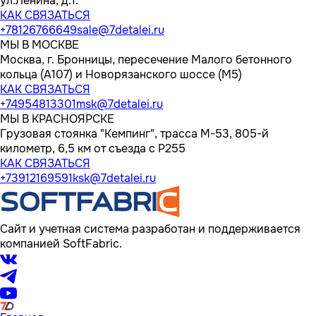
ул.Ленина, д.1.
КАК СВЯЗАТЬСЯ
+78126766649
sale@7detalei.ru
МЫ В МОСКВЕ
Москва, г. Бронницы, пересечение Малого бетонного
кольца (А107) и Новорязанского шоссе (М5)
КАК СВЯЗАТЬСЯ
+74954813301
msk@7detalei.ru
МЫ В КРАСНОЯРСКЕ
Грузовая стоянка "Кемпинг", трасса M-53, 805-й
километр, 6,5 км от съезда с Р255
КАК СВЯЗАТЬСЯ
+73912169591
ksk@7detalei.ru
Сайт и учетная система разработан и поддерживается
компанией SoftFabric.