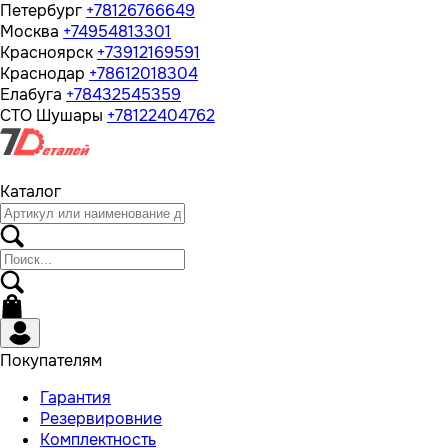
Петербург
+78126766649
Москва
+74954813301
Красноярск
+73912169591
Краснодар
+78612018304
Елабуга
+78432545359
СТО Шушары
+78122404762
Каталог
Покупателям
Гарантия
Резервировние
Комплектность