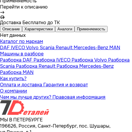
Применяемость
Перейти к описанию
Доставка
Бесплатно до ТК
Описание
Характеристики
Аналоги
Применяемость
Нет данных
Каталог по маркам
DAF
IVECO
Volvo
Scania
Renault
Mercedes-Benz
MAN
Машины в разборе
Разборка DAF
Разборка IVECO
Разборка Volvo
Разборка
Scania
Разборка Renault
Разборка Mercedes-Benz
Разборка MAN
Как купить?
Оплата и доставка
Гарантия и возврат
О компании
Чем мы лучше других?
Правовая информация
МЫ В ПЕТЕРБУРГЕ
196626, Россия, Санкт-Петербург, пос. Шушары,