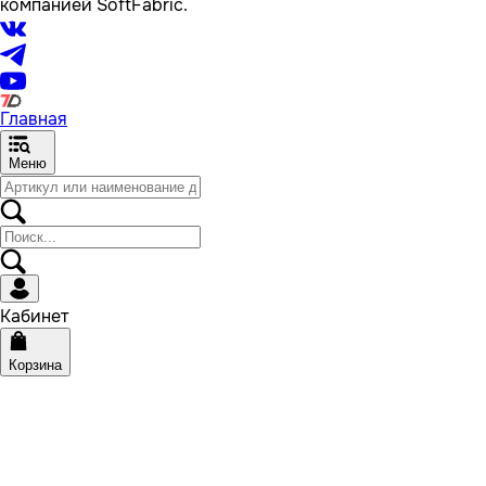
компанией SoftFabric.
Главная
Меню
Кабинет
Корзина