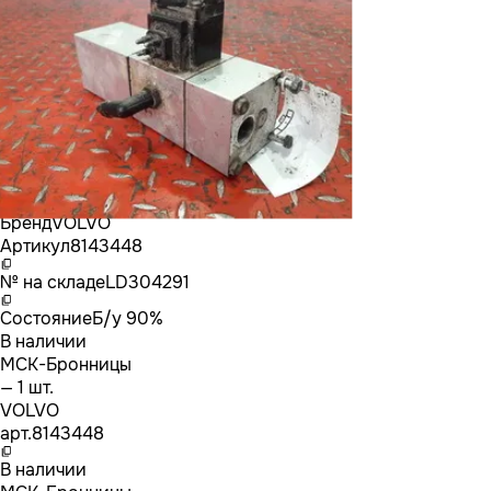
Бренд
VOLVO
Артикул
8143448
№ на складе
LD304291
Состояние
Б/у 90%
В наличии
МСК-Бронницы
— 1 шт.
VOLVO
арт.
8143448
В наличии