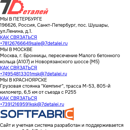
МЫ В ПЕТЕРБУРГЕ
196626, Россия, Санкт-Петербург, пос. Шушары,
ул.Ленина, д.1.
КАК СВЯЗАТЬСЯ
+78126766649
sale@7detalei.ru
МЫ В МОСКВЕ
Москва, г. Бронницы, пересечение Малого бетонного
кольца (А107) и Новорязанского шоссе (М5)
КАК СВЯЗАТЬСЯ
+74954813301
msk@7detalei.ru
МЫ В КРАСНОЯРСКЕ
Грузовая стоянка "Кемпинг", трасса M-53, 805-й
километр, 6,5 км от съезда с Р255
КАК СВЯЗАТЬСЯ
+73912169591
ksk@7detalei.ru
Сайт и учетная система разработан и поддерживается