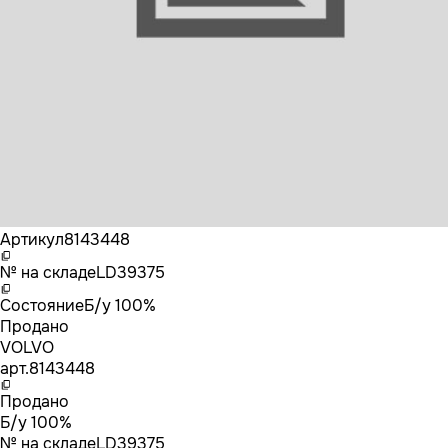
Бренд
VOLVO
Артикул
8143448
№ на складе
LD39375
Состояние
Б/у 100%
Продано
VOLVO
арт.
8143448
Продано
Б/у 100%
№ на складе
LD39375