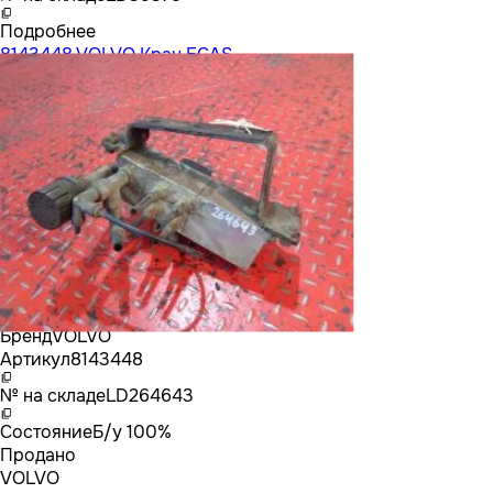
Подробнее
8143448 VOLVO Кран ECAS
Бренд
VOLVO
Артикул
8143448
№ на складе
LD264643
Состояние
Б/у 100%
Продано
VOLVO