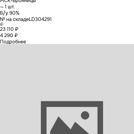
МСК-Бронницы
— 1 шт.
Б/у 90%
№ на складе
LD304291
23 110 ₽
4 290 ₽
Подробнее
8143448 VOLVO Кран ECAS