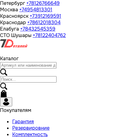
Петербург
+78126766649
Москва
+74954813301
Красноярск
+73912169591
Краснодар
+78612018304
Елабуга
+78432545359
СТО Шушары
+78122404762
Каталог
Покупателям
Гарантия
Резервировние
Комплектность