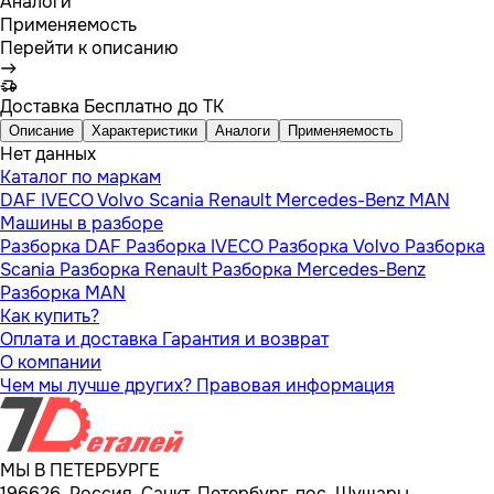
Аналоги
Применяемость
Перейти к описанию
Доставка
Бесплатно до ТК
Описание
Характеристики
Аналоги
Применяемость
Нет данных
Каталог по маркам
DAF
IVECO
Volvo
Scania
Renault
Mercedes-Benz
MAN
Машины в разборе
Разборка DAF
Разборка IVECO
Разборка Volvo
Разборка
Scania
Разборка Renault
Разборка Mercedes-Benz
Разборка MAN
Как купить?
Оплата и доставка
Гарантия и возврат
О компании
Чем мы лучше других?
Правовая информация
МЫ В ПЕТЕРБУРГЕ
196626, Россия, Санкт-Петербург, пос. Шушары,