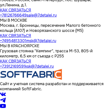
ул.Ленина, д.1.
КАК СВЯЗАТЬСЯ
+78126766649
sale@7detalei.ru
МЫ В МОСКВЕ
Москва, г. Бронницы, пересечение Малого бетонного
кольца (А107) и Новорязанского шоссе (М5)
КАК СВЯЗАТЬСЯ
+74954813301
msk@7detalei.ru
МЫ В КРАСНОЯРСКЕ
Грузовая стоянка "Кемпинг", трасса M-53, 805-й
километр, 6,5 км от съезда с Р255
КАК СВЯЗАТЬСЯ
+73912169591
ksk@7detalei.ru
Сайт и учетная система разработан и поддерживается
компанией SoftFabric.