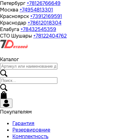
Петербург
+78126766649
Москва
+74954813301
Красноярск
+73912169591
Краснодар
+78612018304
Елабуга
+78432545359
СТО Шушары
+78122404762
Каталог
Покупателям
Гарантия
Резервировние
Комплектность