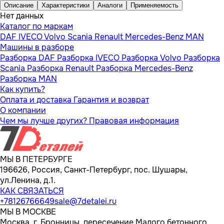
Описание
Характеристики
Аналоги
Применяемость
Нет данных
Каталог по маркам
DAF
IVECO
Volvo
Scania
Renault
Mercedes-Benz
MAN
Машины в разборе
Разборка DAF
Разборка IVECO
Разборка Volvo
Разборка
Scania
Разборка Renault
Разборка Mercedes-Benz
Разборка MAN
Как купить?
Оплата и доставка
Гарантия и возврат
О компании
Чем мы лучше других?
Правовая информация
МЫ В ПЕТЕРБУРГЕ
196626, Россия, Санкт-Петербург, пос. Шушары,
ул.Ленина, д.1.
КАК СВЯЗАТЬСЯ
+78126766649
sale@7detalei.ru
МЫ В МОСКВЕ
Москва, г. Бронницы, пересечение Малого бетонного