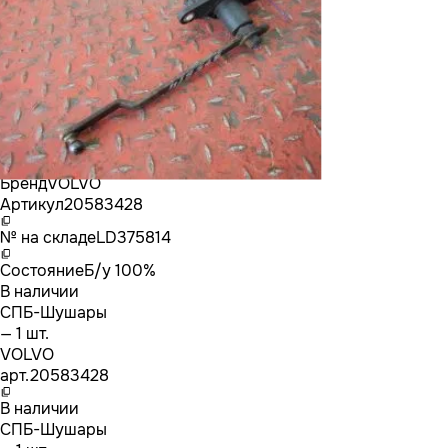
Бренд
VOLVO
Артикул
20583428
№ на складе
LD375814
Состояние
Б/у 100%
В наличии
СПБ-Шушары
— 1 шт.
VOLVO
арт.
20583428
В наличии
СПБ-Шушары