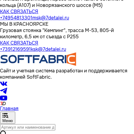
кольца (А107) и Новорязанского шоссе (М5)
КАК СВЯЗАТЬСЯ
+74954813301
msk@7detalei.ru
МЫ В КРАСНОЯРСКЕ
Грузовая стоянка "Кемпинг", трасса M-53, 805-й
километр, 6,5 км от съезда с Р255
КАК СВЯЗАТЬСЯ
+73912169591
ksk@7detalei.ru
Сайт и учетная система разработан и поддерживается
компанией SoftFabric.
Главная
Меню