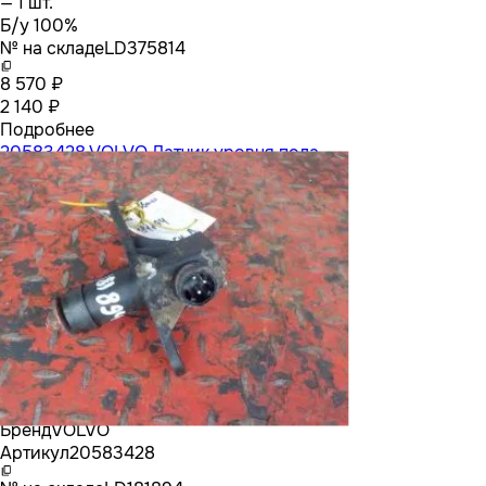
— 1 шт.
Б/у 100%
№ на складе
LD375814
8 570 ₽
2 140 ₽
Подробнее
20583428 VOLVO Датчик уровня пола
Бренд
VOLVO
Артикул
20583428