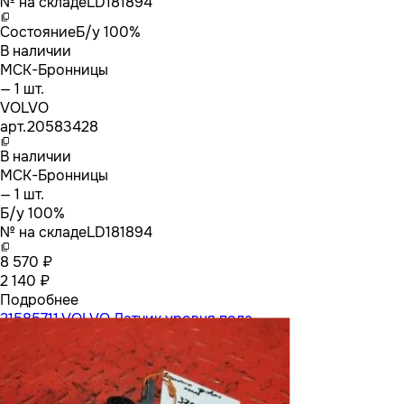
№ на складе
LD181894
Состояние
Б/у 100%
В наличии
МСК-Бронницы
— 1 шт.
VOLVO
арт.
20583428
В наличии
МСК-Бронницы
— 1 шт.
Б/у 100%
№ на складе
LD181894
8 570 ₽
2 140 ₽
Подробнее
21585711 VOLVO Датчик уровня пола