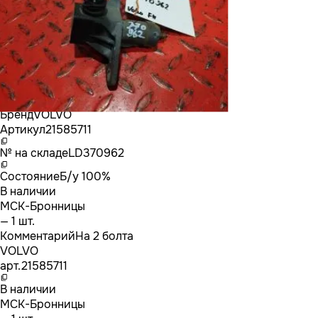
Бренд
VOLVO
Артикул
21585711
№ на складе
LD370962
Состояние
Б/у 100%
В наличии
МСК-Бронницы
— 1 шт.
Комментарий
На 2 болта
VOLVO
арт.
21585711
В наличии
МСК-Бронницы