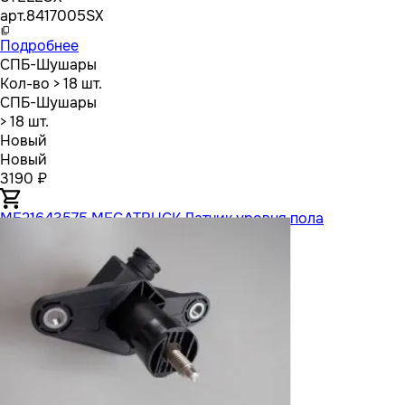
арт.
8417005SX
Подробнее
СПБ-Шушары
Кол-во
> 18 шт.
СПБ-Шушары
> 18 шт.
Новый
Новый
3190 ₽
ME21643575 MEGATRUCK Датчик уровня пола