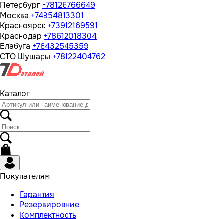
Петербург
+78126766649
Москва
+74954813301
Красноярск
+73912169591
Краснодар
+78612018304
Елабуга
+78432545359
СТО Шушары
+78122404762
Каталог
Покупателям
Гарантия
Резервировние
Комплектность